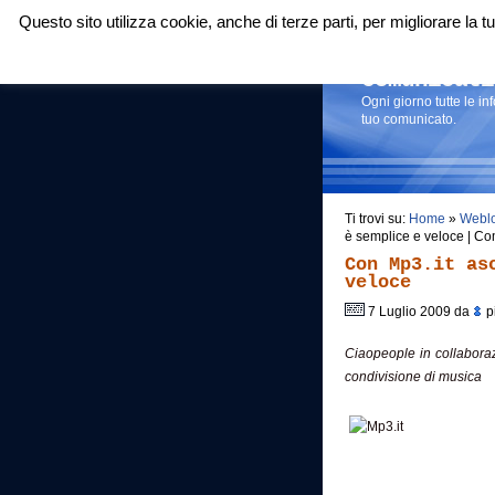
Questo sito utilizza cookie, anche di terze parti, per migliorare la
Login
|
RSS
|
Comunicati
Ogni giorno tutte le i
tuo comunicato.
Ti trovi su:
Home
»
Webl
è semplice e veloce | C
Con Mp3.it as
veloce
7 Luglio 2009 da
pi
Ciaopeople in collabora
condivisione di musica