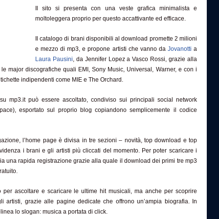
Il sito si presenta con una veste grafica minimalista e
moltoleggera proprio per questo accattivante ed efficace.
Il catalogo di brani disponibili al download promette 2 milioni
e mezzo di mp3, e propone artisti che vanno da
Jovanotti
a
Laura Pausini
, da Jennifer Lopez a Vasco Rossi, grazie alla
le major discografiche quali EMI, Sony Music, Universal, Warner, e con i
etichette indipendenti come MIE e The Orchard.
su mp3.it può essere ascoltato, condiviso sui principali social network
Space), esportato sul proprio blog copiandono semplicemente il codice
gazione, l’home page è divisa in tre sezioni – novità, top download e top
videnza i brani e gli artisti più cliccati del momento. Per poter scaricare i
ria una rapida registrazione grazie alla quale il download dei primi tre mp3
atuito.
to per ascoltare e scaricare le ultime hit musicali, ma anche per scoprire
li artisti, grazie alle pagine dedicate che offrono un’ampia biografia. In
inea lo slogan: musica a portata di click.