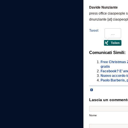
Davide Nunziante
press office ciaopeople s
dnunziante [at] ciaopeop
Tweet
Comunicati Simili:
Free Christmas 20
gratis
Facebook? E’ an
Nuovo accordo tr
Paolo Barberis, 
Lascia un comment
Nome