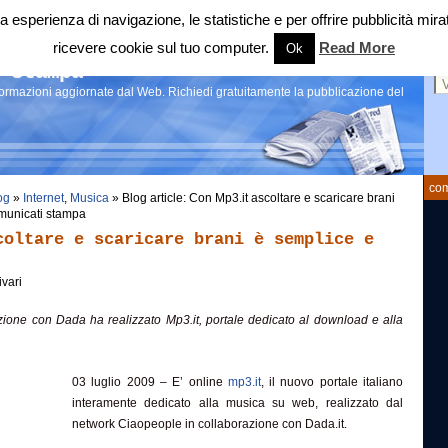
 tua esperienza di navigazione, le statistiche e per offrire pubblicità 
ricevere cookie sul tuo computer.
Read More
Ok
Ce
 stampa
nformazioni aggiornate dal Web. Richiedi gratuitamente la pubblicazione del
com
og
»
Internet
,
Musica
» Blog article: Con Mp3.it ascoltare e scaricare brani
omunicati stampa
coltare e scaricare brani è semplice e
vari
zione con Dada ha realizzato Mp3.it, portale dedicato al download e alla
03 luglio 2009 – E’ online
mp3.it
, il nuovo portale italiano
interamente dedicato alla musica su web, realizzato dal
network Ciaopeople in collaborazione con Dada.it.