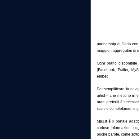
partnership di Dada con 
maggiori aggregatori di 
Ogni brano disponibile 
(Facebook, Twitter, My
embed.
Per semplificare la navi
artist – che mettono in e
brani preferiti è necessa
scelti è completamente gr
Mp3.it è il portale adat
curiose informazioni sug
poche parole, come sottol