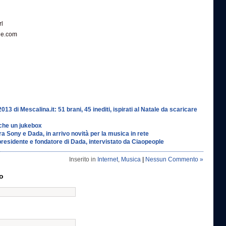
rl
le.com
13 di Mescalina.it: 51 brani, 45 inediti, ispirati al Natale da scaricare
che un jukebox
a Sony e Dada, in arrivo novità per la musica in rete
presidente e fondatore di Dada, intervistato da Ciaopeople
Inserito in
Internet
,
Musica
|
Nessun Commento »
o