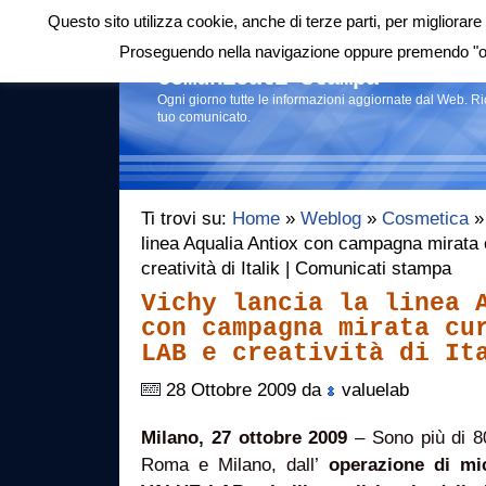
Questo sito utilizza cookie, anche di terze parti, per migliorare 
Login
|
RSS
|
Proseguendo nella navigazione oppure premendo "ok"
Comunicati stampa
Ogni giorno tutte le informazioni aggiornate dal Web. R
tuo comunicato.
Ti trovi su:
Home
»
Weblog
»
Cosmetica
» 
linea Aqualia Antiox con campagna mirat
creatività di Italik | Comunicati stampa
Vichy lancia la linea 
con campagna mirata cu
LAB e creatività di It
28 Ottobre 2009 da
valuelab
Milano, 27 ottobre 2009
– Sono più di 8
Roma e Milano, dall’
operazione di mi