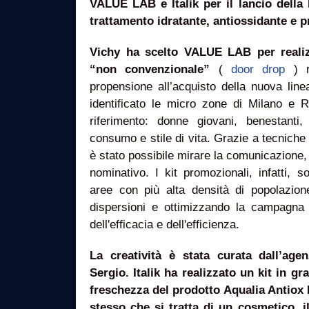
VALUE LAB e Italik per il lancio della
trattamento idratante, antiossidante e p
Vichy ha scelto VALUE LAB per real
“non convenzionale”
(
door drop
) 
propensione all’acquisto della nuova lin
identificato le micro zone di Milano e R
riferimento: donne giovani, benestanti, 
consumo e stile di vita. Grazie a tecniche 
è stato possibile mirare la comunicazione
nominativo. I kit promozionali, infatti, so
aree con più alta densità di popolazion
dispersioni e ottimizzando la campagna d
dell'efficacia e dell'efficienza.
La creatività è stata curata dall’age
Sergio. Italik ha realizzato un kit in gr
freschezza del prodotto Aqualia Antiox E
stesso che si tratta di un cosmetico, i