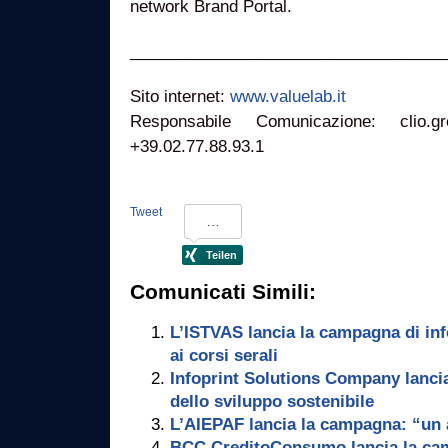
network Brand Portal.
___________________________________
Sito internet:
www.valuelab.it
Responsabile Comunicazione: clio.gr
+39.02.77.88.93.1
Tweet
Comunicati Simili:
L’ISTVAS lancia la campagna di inf
ai corsi serali
Infoprint Solutions Company lanci
dello sviluppo sostenibile
L’AIEPAF lancia la campagna: “un 
BCC CreditoConsumo lancia la ca