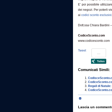
E’ poi possibile utilizza
dei negozi. Per poterli vi
ai
codici sconto esclusivi
Dott.ssa Chiara Bardin
CodiceSconto.com
www.codicesconto.com
i
Tweet
Comunicati Simili:
CodisceSconto.co
CodiceSconto.com
Regali di Natale:
CodiceSconto.com
Lascia un comment