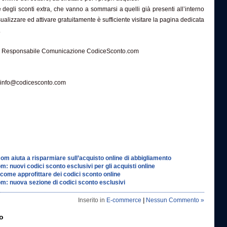
re degli sconti extra, che vanno a sommarsi a quelli già presenti all’interno
sualizzare ed attivare gratuitamente è sufficiente visitare la pagina dedicata
.
i – Responsabile Comunicazione CodiceSconto.com
nfo@codicesconto.com
m aiuta a risparmiare sull’acquisto online di abbigliamento
: nuovi codici sconto esclusivi per gli acquisti online
 come approfittare dei codici sconto online
: nuova sezione di codici sconto esclusivi
Inserito in
E-commerce
|
Nessun Commento »
o