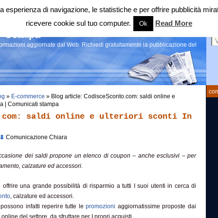
 tua esperienza di navigazione, le statistiche e per offrire pubblicità 
ricevere cookie sul tuo computer.
Read More
Ok
Ce
 stampa
nformazioni aggiornate dal Web. Richiedi gratuitamente la pubblicazione del
com
og
»
E-commerce
» Blog article: CodisceSconto.com: saldi online e
siva | Comunicati stampa
.com: saldi online e ulteriori sconti In
Comunicazione Chiara
casione dei saldi propone un elenco di coupon – anche esclusivi – per
iamento, calzature ed accessori.
frire una grande possibilità di risparmio a tutti I suoi utenti in cerca di
ento
, calzature ed accessori.
 possono infatti reperire tutte le
promozioni
aggiornatissime proposte dai
online del settore, da sfruttare per I propri acquisti.