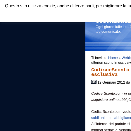
Questo sito utilizza cookie, anche di terze parti, per migliorare la
Login
|
RSS
|
Comunicati
Ogni giorno tutte le i
tuo comunicato.
Ti trovi su:
Home
»
Webl
ulteriori sconti In esclu
CodisceSconto
esclusiva
12 Gennaio 2012 da
Codice Sconto.com in oc
acquistare online abbigl
CodiceSconto.com vuole of
saldi online di abbigliam
All’interno del portale si
migliori negozi di vendita 