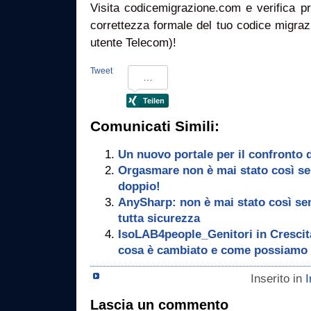
Visita codicemigrazione.com e verifica p
correttezza formale del tuo codice migraz
utente Telecom)!
Tweet
Comunicati Simili:
Un nuovo portale per il confronto d
Orgasmare non è mai stato così se
doppio!
AnySharp: non è mai stato così sempl
tutta sicurezza
IsoLAB4people_Genitori in Crescita
cosa è cambiato e come possiamo
Inserito in
I
Lascia un commento