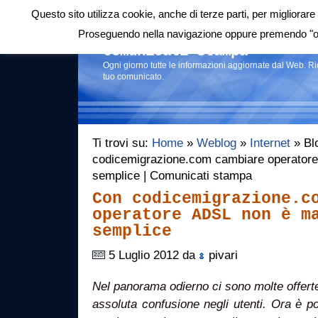
Questo sito utilizza cookie, anche di terze parti, per migliorare 
Login
|
RSS
|
Proseguendo nella navigazione oppure premendo "ok"
Comunicati stampa
Ogni giorno tutte le informazioni aggiornate dal Web. R
tuo comunicato.
Ti trovi su:
Home
»
Weblog
»
Internet
» Blo
codicemigrazione.com cambiare operatore
semplice | Comunicati stampa
Con codicemigrazione.c
operatore ADSL non è m
semplice
5 Luglio 2012 da
pivari
Nel panorama odierno ci sono molte offerte
assoluta confusione negli utenti. Ora è p