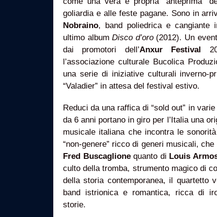
come una vera e propria “anteprima” de
goliardia e alle feste pagane. Sono in arri
Nobraino
, band poliedrica e cangiante i
ultimo album
Disco d’oro
(2012). Un event
dai promotori dell’
Anxur Festival
201
l’associazione culturale Bucolica Produzi
una serie di iniziative culturali inverno
“Valadier” in attesa del festival estivo.
Reduci da una raffica di “sold out” in varie 
da 6 anni portano in giro per l’Italia una ori
musicale italiana che incontra le sonorit
“non-genere” ricco di generi musicali, che p
Fred Buscaglione
quanto di
Louis Armo
culto della tromba, strumento magico di con
della storia contemporanea, il quartetto 
band istrionica e romantica, ricca di i
storie.