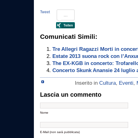
Tweet
Comunicati Simili:
Tre Allegri Ragazzi Morti in concer
Estate 2013 suona rock con l’Anxur
The EX-KGB in concerto: Trofarell
Concerto Skunk Anansie 24 luglio a
Inserito in
Cultura
,
Eventi
,
Lascia un commento
Nome
E-Mail (non sarà pubblicata)