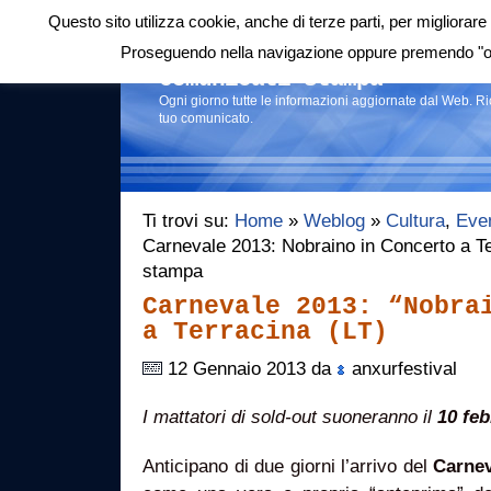
Questo sito utilizza cookie, anche di terze parti, per migliorare 
Login
|
RSS
|
Proseguendo nella navigazione oppure premendo "ok"
Comunicati stampa
Ogni giorno tutte le informazioni aggiornate dal Web. R
tuo comunicato.
Ti trovi su:
Home
»
Weblog
»
Cultura
,
Even
Carnevale 2013: Nobraino in Concerto a Te
stampa
Carnevale 2013: “Nobra
a Terracina (LT)
12 Gennaio 2013 da
anxurfestival
I mattatori di sold-out suoneranno il
10 feb
Anticipano di due giorni l’arrivo del
Carnev