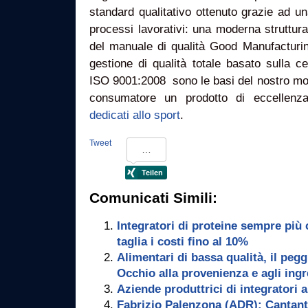
standard qualitativo ottenuto grazie ad u
processi lavorativi: una moderna struttura
del manuale di qualità Good Manufacturi
gestione di qualità totale basato sulla 
ISO 9001:2008 sono le basi del nostro mod
consumatore un prodotto di eccellenz
dedicati allo sport
.
Tweet
Comunicati Simili:
Integratori di proteine sempre più c
taglia i costi fino al 10%
Alimentari di bassa qualità, il pegg
Occhio alla provenienza e agli ingr
Aziende produttrici di integratori a
Fabrizio Palenzona (ADR): Cantanti,