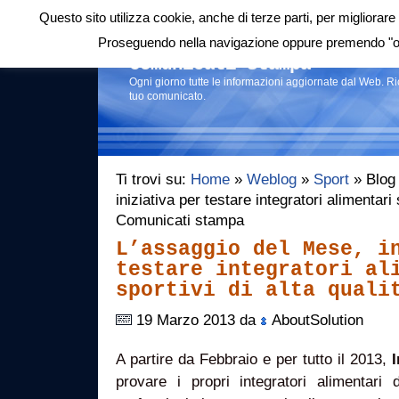
Questo sito utilizza cookie, anche di terze parti, per migliorare 
Login
|
RSS
|
Proseguendo nella navigazione oppure premendo "ok"
Comunicati stampa
Ogni giorno tutte le informazioni aggiornate dal Web. R
tuo comunicato.
Ti trovi su:
Home
»
Weblog
»
Sport
» Blog 
iniziativa per testare integratori alimentari s
Comunicati stampa
L’assaggio del Mese, i
testare integratori al
sportivi di alta quali
19 Marzo 2013 da
AboutSolution
A partire da Febbraio e per tutto il 2013,
provare i propri integratori alimentari d