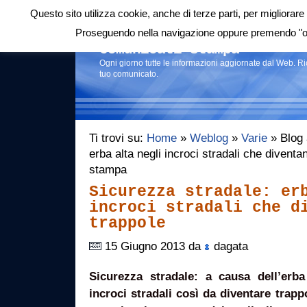
Questo sito utilizza cookie, anche di terze parti, per migliorare 
Login
|
RSS
|
Proseguendo nella navigazione oppure premendo "ok"
Comunicati stampa
Ogni giorno tutte le informazioni aggiornate dal Web. R
tuo comunicato.
Ti trovi su:
Home
»
Weblog
»
Varie
» Blog 
erba alta negli incroci stradali che divent
stampa
Sicurezza stradale: er
incroci stradali che d
trappole
15 Giugno 2013 da
dagata
Sicurezza stradale: a causa dell’erba
incroci stradali così da diventare trapp