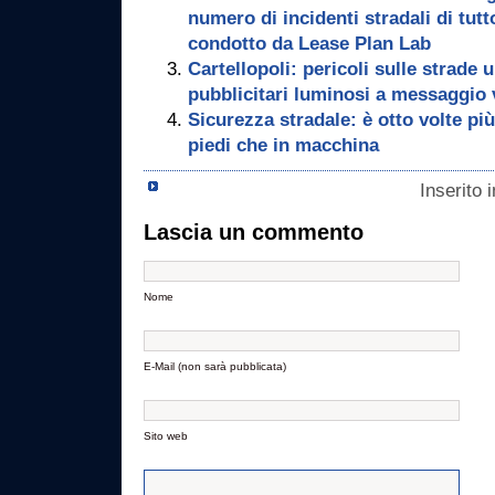
numero di incidenti stradali di tut
condotto da Lease Plan Lab
Cartellopoli: pericoli sulle strade 
pubblicitari luminosi a messaggio v
Sicurezza stradale: è otto volte pi
piedi che in macchina
Inserito 
Lascia un commento
Nome
E-Mail (non sarà pubblicata)
Sito web