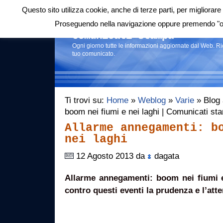
Questo sito utilizza cookie, anche di terze parti, per migliorare 
Login
|
RSS
|
Proseguendo nella navigazione oppure premendo "ok"
Comunicati stampa
Ogni giorno tutte le informazioni aggiornate dal Web. R
tuo comunicato.
Ti trovi su:
Home
»
Weblog
»
Varie
» Blog 
boom nei fiumi e nei laghi | Comunicati st
Allarme annegamenti: b
nei laghi
12 Agosto 2013 da
dagata
Allarme annegamenti: boom nei fiumi e
contro questi eventi la prudenza e l’atte