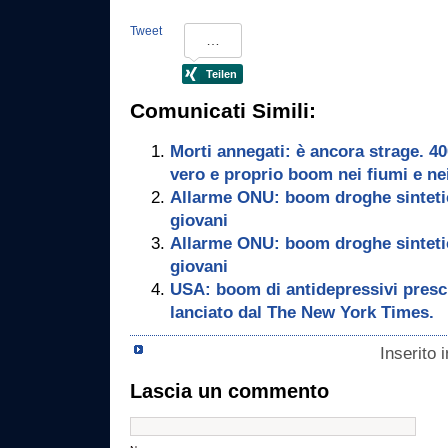
Tweet
Comunicati Simili:
Morti annegati: è ancora strage. 4
vero e proprio boom nei fiumi e nei
Allarme ONU: boom droghe sintetic
giovani
Allarme ONU: boom droghe sintetic
giovani
USA: boom di antidepressivi prescri
lanciato dal The New York Times.
Inserito 
Lascia un commento