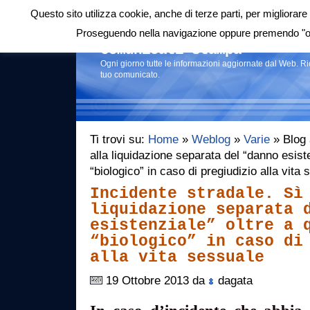
Questo sito utilizza cookie, anche di terze parti, per migliorare 
Login
|
RSS
|
Proseguendo nella navigazione oppure premendo "ok"
Comunicati stampa
Ogni giorno tutte le informazioni aggiornate dal Web. R
tuo comunicato.
Ti trovi su:
Home
»
Weblog
»
Varie
» Blog a
alla liquidazione separata del “danno esiste
“biologico” in caso di pregiudizio alla vit
Incidente stradale. Sì
liquidazione separata 
esistenziale” oltre a 
“biologico” in caso di
alla vita sessuale
19 Ottobre 2013 da
dagata