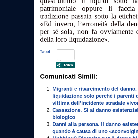
quest’ultimo li liquidi sotto
patrimoniale oppure li faccia
tradizione passata sotto la etiche
«Ed invero, l’erroneità della den
per sé sola, non fa ovviamente di
della loro liquidazione».
Tweet
Comunicati Simili:
Migranti e risarcimento del danno. 
liquidazione solo perché i parenti 
vittima dell’incidente stradale vivo
Cassazione. Sì al danno esistenzia
biologico
Danni alla persona. Il danno esiste
quando è causa di uno «sconvolgim