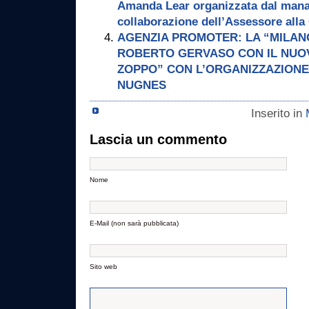
Amanda Lear organizzata dal mana
collaborazione dell’Assessore alla
AGENZIA PROMOTER: LA “MILAN
ROBERTO GERVASO CON IL NUOV
ZOPPO” CON L’ORGANIZZAZION
NUGNES
Inserito in
Lascia un commento
Nome
E-Mail (non sarà pubblicata)
Sito web