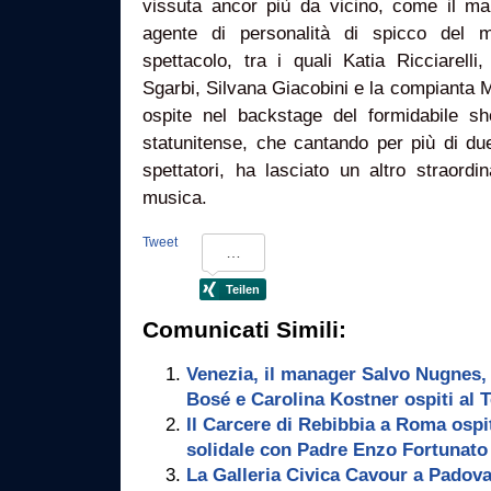
vissuta ancor più da vicino, come il m
agente di personalità di spicco del m
spettacolo, tra i quali Katia Ricciarelli
Sgarbi, Silvana Giacobini e la compianta Ma
ospite nel backstage del formidabile s
statunitense, che cantando per più di du
spettatori, ha lasciato un altro straordi
musica.
Tweet
Comunicati Simili:
Venezia, il manager Salvo Nugnes
Bosé e Carolina Kostner ospiti al T
Il Carcere di Rebibbia a Roma ospit
solidale con Padre Enzo Fortunato
La Galleria Civica Cavour a Padova