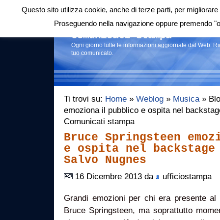
Questo sito utilizza cookie, anche di terze parti, per migliorare 
Login
|
RSS
|
Proseguendo nella navigazione oppure premendo "ok"
Comunicati stampa
Ogni giorno tutte le informazioni aggiornate dal Web. R
tuo comunicato.
Ti trovi su:
Home
»
Weblog
»
Musica
» Blo
emoziona il pubblico e ospita nel backsta
Comunicati stampa
Bruce Springsteen emoz
e ospita nel backstage
Salvo Nugnes
16 Dicembre 2013 da
ufficiostampa
Grandi emozioni per chi era presente al 
Bruce Springsteen, ma soprattutto momenti