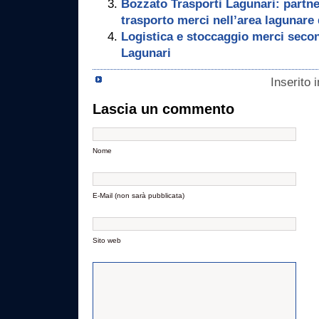
Bozzato Trasporti Lagunari: partner
trasporto merci nell’area lagunare 
Logistica e stoccaggio merci seco
Lagunari
Inserito 
Lascia un commento
Nome
E-Mail (non sarà pubblicata)
Sito web