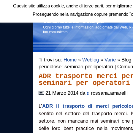
Questo sito utilizza cookie, anche di terze parti, per migliorare 
Login
|
RSS
|
Proseguendo nella navigazione oppure premendo "ok"
Comunicati stampa
Ogni giorno tutte le informazioni aggiornate dal Web. R
tuo comunicato.
Ti trovi su:
Home
»
Weblog
»
Varie
» Blog 
pericolose: seminari per operatori | Comu
ADR trasporto merci pe
seminari per operatori
21 Marzo 2014 da
rossana.amarelli
L’
ADR il trasporto di merci pericolo
sentito nel settore del trasporto merci.
settore, non mancano mai seminari che 
delle loro best practice nella moviment