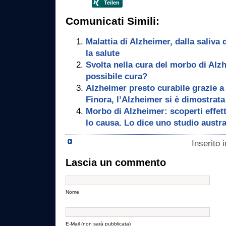
Comunicati Simili:
Malattia di Alzheimer, dalla saliva 
la salute
Svolta nella cura del morbo di Alz
possibile cura?
Alzheimer presto curabile grazie a
Finora, l’Alzheimer si è dimostrata
Morbo di Alzheimer: scoperti effett
lo causa. Lo dice uno studio austr
Inserito 
Lascia un commento
Nome
E-Mail (non sarà pubblicata)