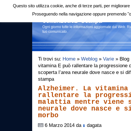
Questo sito utilizza cookie, anche di terze parti, per migliorare 
Login
|
RSS
|
Proseguendo nella navigazione oppure premendo "ok"
Comunicati stampa
Ogni giorno tutte le informazioni aggiornate dal Web. R
tuo comunicato.
Ti trovi su:
Home
»
Weblog
»
Varie
» Blog 
vitamina E può rallentare la progressione 
scoperta l’area neurale dove nasce e si di
stampa
Alzheimer. La vitamina
rallentare la progress
malattia mentre viene 
neurale dove nasce e s
morbo
6 Marzo 2014 da
dagata