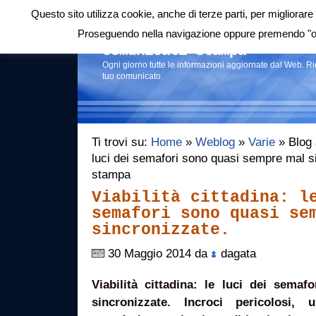
Questo sito utilizza cookie, anche di terze parti, per migliorare 
Login
|
RSS
|
Proseguendo nella navigazione oppure premendo "ok"
Comunicati stampa
Ogni giorno tutte le informazioni aggiornate dal Web. R
tuo comunicato.
Ti trovi su:
Home
»
Weblog
»
Varie
» Blog a
luci dei semafori sono quasi sempre mal s
stampa
Viabilità cittadina: l
semafori sono quasi se
sincronizzate.
30 Maggio 2014 da
dagata
Viabilità cittadina: le luci dei sema
sincronizzate. Incroci pericolosi, 