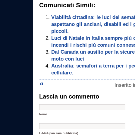
Comunicati Simili:
Viabilità cittadina: le luci dei sem
aspettano gli anziani, disabili ed i
piccoli.
Luci di Natale in Italia sempre più 
incendi i rischi più comuni conness
Dal Canada un ausilio per la sicure
moto con luci
Australia: semafori a terra per i pe
cellulare.
Inserito 
Lascia un commento
Nome
E-Mail (non sarà pubblicata)