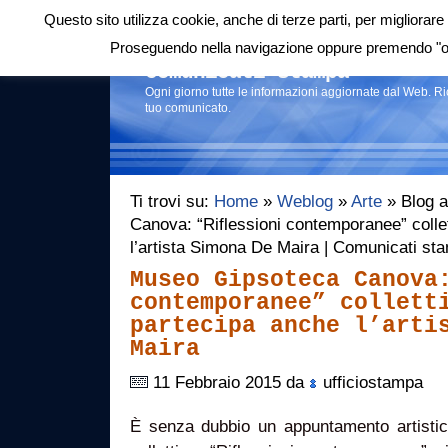
Questo sito utilizza cookie, anche di terze parti, per migliorare 
Login
|
RSS
|
Proseguendo nella navigazione oppure premendo "ok"
Comunicati stampa
Ogni giorno tutte le informazioni aggiornate dal Web. R
tuo comunicato.
Ti trovi su:
Home
»
Weblog
»
Arte
» Blog a
Canova: “Riflessioni contemporanee” collet
l’artista Simona De Maira | Comunicati st
Museo Gipsoteca Canova
contemporanee” collett
partecipa anche l’arti
Maira
11 Febbraio 2015 da
ufficiostampa
È senza dubbio un appuntamento artistico