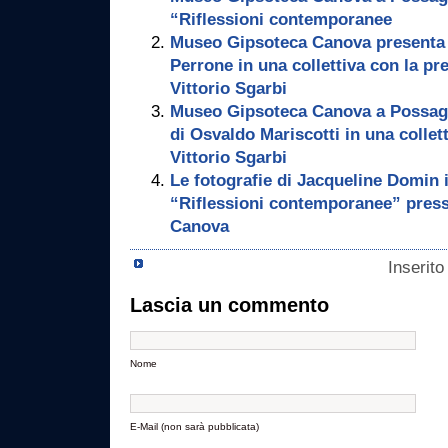
“Riflessioni contemporanee
Museo Gipsoteca Canova presenta l’
Perrone in una collettiva con la pr
Vittorio Sgarbi
Museo Gipsoteca Canova a Possagno
di Osvaldo Mariscotti in una collet
Vittorio Sgarbi
Le fotografie di Jacqueline Domin i
“Riflessioni contemporanee” pres
Canova
Inserito
Lascia un commento
Nome
E-Mail (non sarà pubblicata)