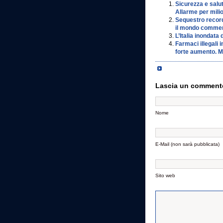
Sicurezza e salut
Allarme per milion
Sequestro record 
il mondo commerci
L’Italia inondata 
Farmaci illegali i
forte aumento. Ma
Lascia un comment
Nome
E-Mail (non sarà pubblicata)
Sito web