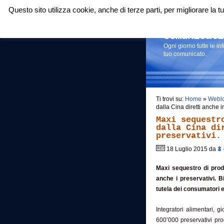
Questo sito utilizza cookie, anche di terze parti, per migliorare la
Login
|
RSS
|
Comunicati
Ogni giorno tutte le i
tuo comunicato.
Ti trovi su:
Home
»
Webl
dalla Cina diretti anche i
Maxi sequestr
dalla Cina di
preservativi.
18 Luglio 2015 da
Maxi sequestro di prodot
anche i preservativi.
B
tutela dei consumatori e 
Integratori alimentari, gi
600’000 preservativi prod