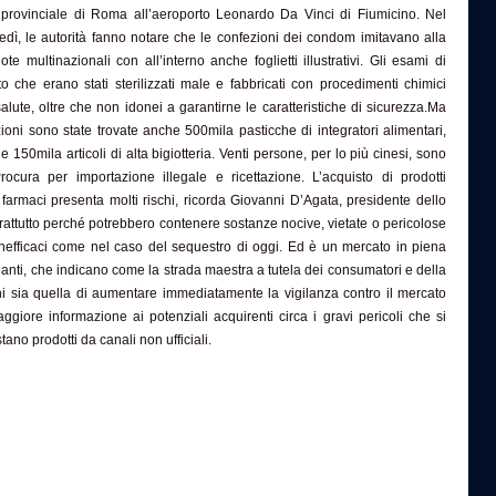
provinciale di Roma all’aeroporto Leonardo Da Vinci di Fiumicino. Nel
edì, le autorità fanno notare che le confezioni dei condom imitavano alla
te multinazionali con all’interno anche foglietti illustrativi. Gli esami di
o che erano stati sterilizzati male e fabbricati con procedimenti chimici
alute, oltre che non idonei a garantirne le caratteristiche di sicurezza.Ma
zioni sono state trovate anche 500mila pasticche di integratori alimentari,
e 150mila articoli di alta bigiotteria. Venti persone, per lo più cinesi, sono
rocura per importazione illegale e ricettazione. L’acquisto di prodotti
re farmaci presenta molti rischi, ricorda Giovanni D’Agata, presidente dello
prattutto perché potrebbero contenere sostanze nocive, vietate o pericolose
inefficaci come nel caso del sequestro di oggi. Ed è un mercato in piena
nanti, che indicano come la strada maestra a tutela dei consumatori e della
liani sia quella di aumentare immediatamente la vigilanza contro il mercato
giore informazione ai potenziali acquirenti circa i gravi pericoli che si
ano prodotti da canali non ufficiali.