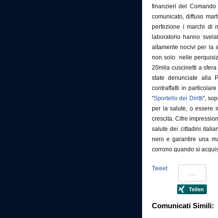
finanzieri del Comando 
comunicato, diffuso mart
perfezione i marchi di no
laboratorio hanno svelat
altamente nocivi per la s
non solo: nelle perquisi
20mila cuscinetti a sfera 
state denunciate alla P
contraffatti in particola
“
Sportello dei Diritti
”, so
per la salute, o essere 
crescita. Cifre impressio
salute dei cittadini ita
nero e garantire una mag
corrono quando si acquist
Tweet
Comunicati Simili: