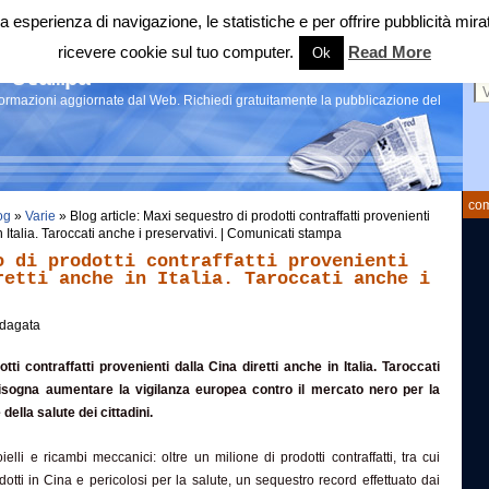
 tua esperienza di navigazione, le statistiche e per offrire pubblicità 
ricevere cookie sul tuo computer.
Read More
Ok
Ce
 stampa
nformazioni aggiornate dal Web. Richiedi gratuitamente la pubblicazione del
com
og
»
Varie
» Blog article: Maxi sequestro di prodotti contraffatti provenienti
n Italia. Taroccati anche i preservativi. | Comunicati stampa
o di prodotti contraffatti provenienti
retti anche in Italia. Taroccati anche i
dagata
ti contraffatti provenienti dalla Cina diretti anche in Italia. Taroccati
isogna aumentare la vigilanza europea contro il mercato nero per la
della salute dei cittadini.
oielli e ricambi meccanici: oltre un milione di prodotti contraffatti, tra cui
otti in Cina e pericolosi per la salute, un sequestro record effettuato dai