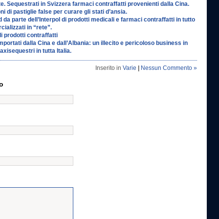
e. Sequestrati in Svizzera farmaci contraffatti provenienti dalla Cina.
i di pastiglie false per curare gli stati d’ansia.
da parte dell’Interpol di prodotti medicali e farmaci contraffatti in tutto
alizzati in “rete”.
di prodotti contraffatti
mportati dalla Cina e dall’Albania: un illecito e pericoloso business in
xisequestri in tutta Italia.
Inserito in
Varie
|
Nessun Commento »
o