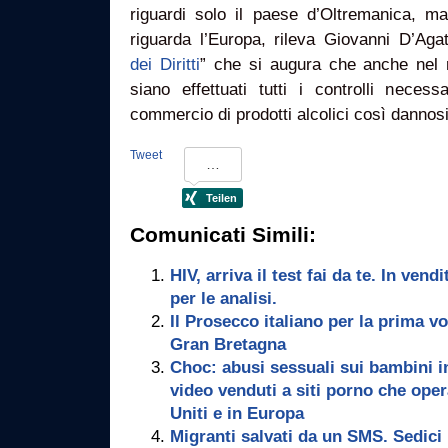
riguardi solo il paese d’Oltremanica, 
riguarda l’Europa, rileva Giovanni D’Agat
dei Diritti
” che si augura che anche nel 
siano effettuati tutti i controlli neces
commercio di prodotti alcolici così dannosi
Tweet
Comunicati Simili:
HIV, arriva il test fai da te. In ven
per le analisi.
Il Prosecco italiano per la prima v
Gran Bretagna
Choc: abusi sessuali sui bambini i
video venduti a siti porno che ope
Uniti e in Europa
Migranti salvati da un SMS. Sedici 