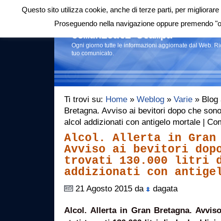
Questo sito utilizza cookie, anche di terze parti, per migliorare 
Login
|
RSS
|
Proseguendo nella navigazione oppure premendo "ok"
Comunicati stampa
Ogni giorno tutte le informazioni aggiornate dal Web. R
tuo comunicato.
Ti trovi su:
Home
»
Weblog
»
Varie
» Blog a
Bretagna. Avviso ai bevitori dopo che sono s
alcol addizionati con antigelo mortale | C
Alcol. Allerta in Gran
Avviso ai bevitori dop
trovati 130.000 litri 
addizionati con antige
21 Agosto 2015 da
dagata
Alcol. Allerta in Gran Bretagna. Avvis