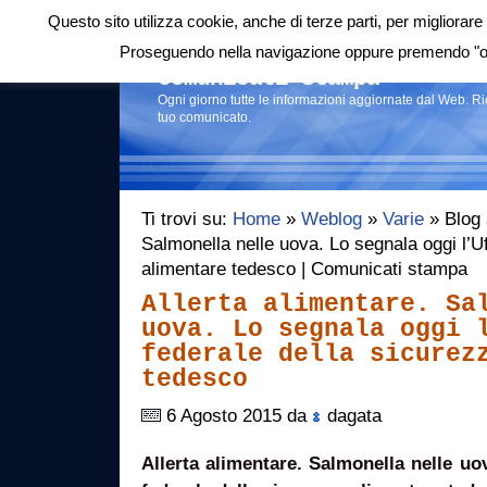
Questo sito utilizza cookie, anche di terze parti, per migliorare 
Login
|
RSS
|
Proseguendo nella navigazione oppure premendo "ok"
Comunicati stampa
Ogni giorno tutte le informazioni aggiornate dal Web. R
tuo comunicato.
Ti trovi su:
Home
»
Weblog
»
Varie
» Blog a
Salmonella nelle uova. Lo segnala oggi l’Uf
alimentare tedesco | Comunicati stampa
Allerta alimentare. Sa
uova. Lo segnala oggi 
federale della sicurez
tedesco
6 Agosto 2015 da
dagata
Allerta alimentare. Salmonella nelle uov