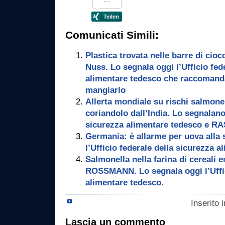
Comunicati Simili:
Plastica trovata nelle barre di ci
Nuss. Lo segnala oggi l’Ufficio fed
alimentare tedesco che raccomanda
mangiarlo
Allerta mondiale su rischi salmonel
coriandolo dall’India. Lo segnalano 
sicurezza alimentare tedesco e RA
Germania: è allarme per uova alla 
l’Ufficio federale della sicurezza a
Salmonella nella farina di cereali 
ROSSMANN. Lo segnala oggi l’Uffic
alimentare tedesco.
Inserito 
Lascia un commento