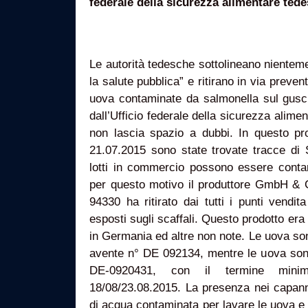
federale della sicurezza alimentare ted
Le autorità tedesche sottolineano nientem
la salute pubblica” e ritirano in via preven
uova contaminate da salmonella sul gusci
dall’Ufficio federale della sicurezza alime
non lascia spazio a dubbi. In questo pr
21.07.2015 sono state trovate tracce di S
lotti in commercio possono essere conta
per questo motivo il produttore GmbH &
94330 ha ritirato dai tutti i punti vendita
esposti sugli scaffali. Questo prodotto era 
in Germania ed altre non note. Le uova so
avente n° DE 092134, mentre le uova sono
DE-0920431, con il termine mini
18/08/23.08.2015. La presenza nei capannon
di acqua contaminata per lavare le uova e 