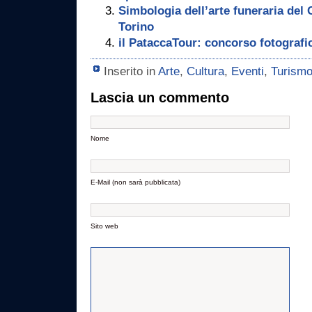
Simbologia dell’arte funeraria del
Torino
il PataccaTour: concorso fotografi
Inserito in
Arte
,
Cultura
,
Eventi
,
Turism
Lascia un commento
Nome
E-Mail (non sarà pubblicata)
Sito web