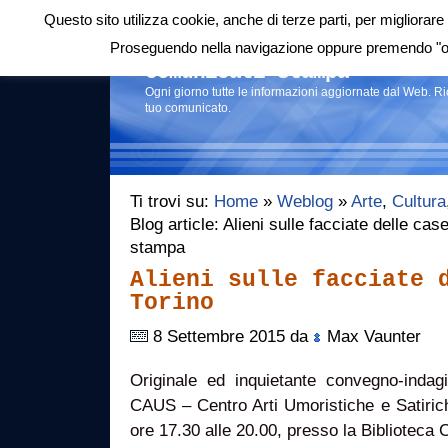
Questo sito utilizza cookie, anche di terze parti, per migliorare 
Login
|
RSS
|
Proseguendo nella navigazione oppure premendo "ok"
Comunicati stampa
Ogni giorno tutte le informazioni aggiornate dal Web. R
tuo comunicato.
Ti trovi su:
Home
»
Weblog
»
Arte
,
Cultura
Blog article: Alieni sulle facciate delle cas
stampa
Alieni sulle facciate 
Torino
8 Settembre 2015 da
Max Vaunter
Originale ed inquietante convegno-indag
CAUS – Centro Arti Umoristiche e Satirich
ore 17.30 alle 20.00, presso la Biblioteca 