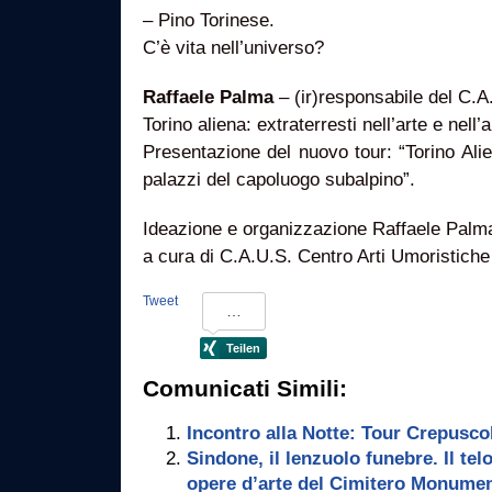
– Pino Torinese.
C’è vita nell’universo?
Raffaele Palma
– (ir)responsabile del C.A
Torino aliena: extraterresti nell’arte e nell’a
Presentazione del nuovo tour: “Torino Ali
palazzi del capoluogo subalpino”.
Ideazione e organizzazione Raffaele Palm
a cura di C.A.U.S. Centro Arti Umoristiche
Tweet
Comunicati Simili:
Incontro alla Notte: Tour Crepusco
Sindone, il lenzuolo funebre. Il tel
opere d’arte del Cimitero Monumen