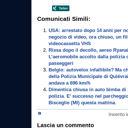
Comunicati Simili:
USA: arrestato dopo 14 anni per non
negozio di video, ora chiuso, un fi
videocassetta VHS
Rissa dopo il decollo, aereo Ryanair
L’aeromobile accolto dalla polizia 
passeggeri
Belgio: autovelox infallibile? Ma 
della Polizia Municipale di Quiévr
andava a 696 km/h
Dimentica chiusa in auto bimba di 
polizia. E’ successo nel parcheggi
Bisceglie (MI) questa mattina.
Inserito 
Lascia un commento