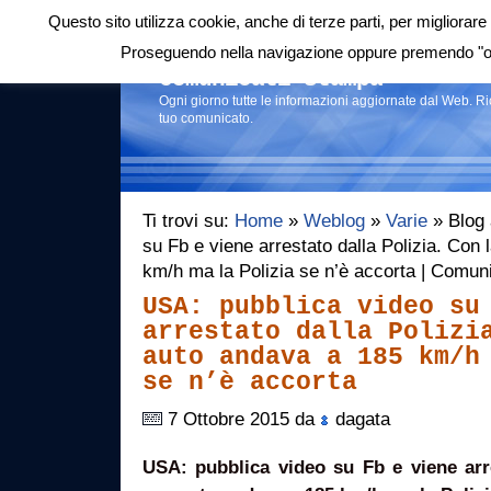
Questo sito utilizza cookie, anche di terze parti, per migliorare 
Login
|
RSS
|
Proseguendo nella navigazione oppure premendo "ok"
Comunicati stampa
Ogni giorno tutte le informazioni aggiornate dal Web. R
tuo comunicato.
Ti trovi su:
Home
»
Weblog
»
Varie
» Blog 
su Fb e viene arrestato dalla Polizia. Con
km/h ma la Polizia se n’è accorta | Comun
USA: pubblica video su
arrestato dalla Polizi
auto andava a 185 km/h
se n’è accorta
7 Ottobre 2015 da
dagata
USA: pubblica video su Fb e viene arre