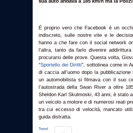
sua auto andava a 185 km/h ma la Polizi
É proprio vero che Facebook é un occh
indiscreto, sulle nostre vite e le decisio
hanno a che fare con il social network 
l’altra, tanto da farlo divenire addirittu
procurarsi delle prove. Questa volta, Giov
“
Sportello dei Diritti
”, sottolinea come in 
di caccia all’uomo dopo la pubblicazione
un automobilista si filmava con il suo c
l’autostrada della Swan River a oltre 18
Sheldon Karl Skulmoski, 43 anni, è stato a
un veicolo a motore e di numerosi reati pre
tra cui eccesso di velocità, mancato util
guida distratta.
Tweet