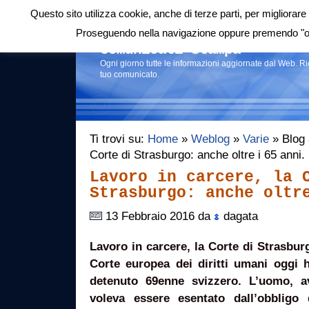
Questo sito utilizza cookie, anche di terze parti, per migliorare 
Login
|
RSS
|
Proseguendo nella navigazione oppure premendo "ok"
Comunicati stampa
Ogni giorno tutte le informazioni aggiornate dal Web. R
tuo comunicato.
Ti trovi su:
Home
»
Weblog
»
Varie
» Blog a
Corte di Strasburgo: anche oltre i 65 anni
Lavoro in carcere, la 
Strasburgo: anche oltr
13 Febbraio 2016 da
dagata
Lavoro in carcere, la Corte di Strasburg
Corte europea dei diritti umani oggi h
detenuto 69enne svizzero. L’uomo, a
voleva essere esentato dall’obbligo d