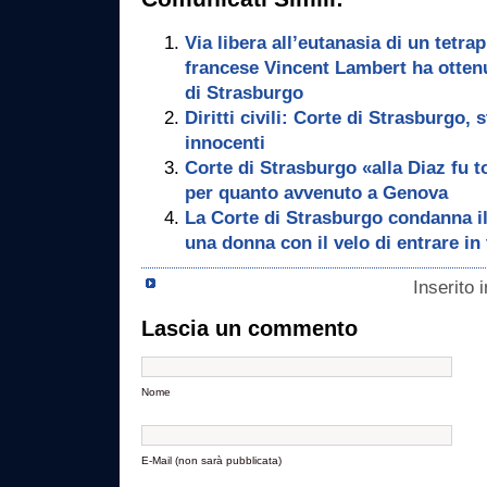
Via libera all’eutanasia di un tetra
francese Vincent Lambert ha ottenut
di Strasburgo
Diritti civili: Corte di Strasburgo, 
innocenti
Corte di Strasburgo «alla Diaz fu t
per quanto avvenuto a Genova
La Corte di Strasburgo condanna il
una donna con il velo di entrare in
Inserito 
Lascia un commento
Nome
E-Mail (non sarà pubblicata)