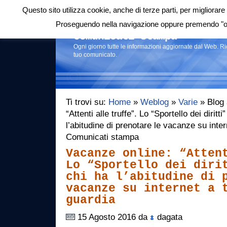
Questo sito utilizza cookie, anche di terze parti, per migliorare 
Login
|
RSS
|
Proseguendo nella navigazione oppure premendo "ok"
Comunicati stampa
Ogni giorno tutte le informazioni aggiornate dal Web. R
tuo comunicato.
Ti trovi su:
Home
»
Weblog
»
Varie
» Blog 
“Attenti alle truffe”. Lo “Sportello dei dirit
l’abitudine di prenotare le vacanze su inter
Comunicati stampa
Vacanze online: “Atten
Lo “Sportello dei diri
chi ha l’abitudine di 
vacanze su internet a 
guardia
15 Agosto 2016 da
dagata