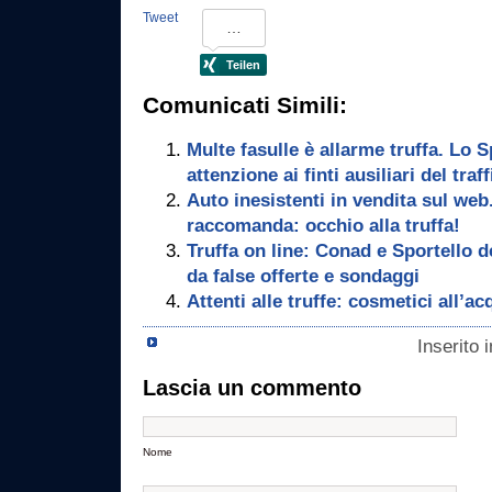
Tweet
Comunicati Simili:
Multe fasulle è allarme truffa. Lo Sp
attenzione ai finti ausiliari del traff
Auto inesistenti in vendita sul web.
raccomanda: occhio alla truffa!
Truffa on line: Conad e Sportello de
da false offerte e sondaggi
Attenti alle truffe: cosmetici all’a
Inserito 
Lascia un commento
Nome