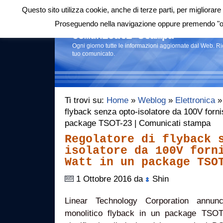
Questo sito utilizza cookie, anche di terze parti, per migliorare 
Login
|
RSS
|
Proseguendo nella navigazione oppure premendo "ok"
Comunicati stampa
Ogni giorno tutte le informazioni aggiornate dal Web. R
tuo comunicato.
Ti trovi su:
Home
»
Weblog
»
Elettronica
» 
flyback senza opto-isolatore da 100V forni
package TSOT-23 | Comunicati stampa
Regolatore di flyback 
isolatore da 100V forn
Watt in un package TSO
1 Ottobre 2016 da
Shin
Linear Technology Corporation annunc
monolitico flyback in un package TSOT