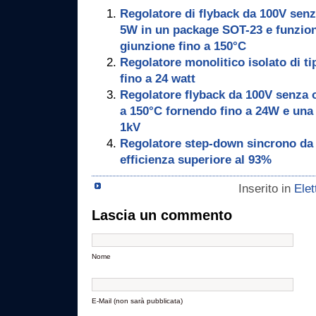
Regolatore di flyback da 100V senz
5W in un package SOT-23 e funzion
giunzione fino a 150°C
Regolatore monolitico isolato di ti
fino a 24 watt
Regolatore flyback da 100V senza 
a 150°C fornendo fino a 24W e una 
1kV
Regolatore step-down sincrono da
efficienza superiore al 93%
Inserito in
Elet
Lascia un commento
Nome
E-Mail (non sarà pubblicata)