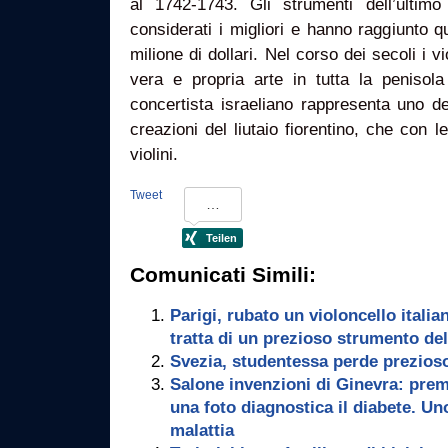
al 1742-1743. Gli strumenti dell’ultim
considerati i migliori e hanno raggiunto qu
milione di dollari. Nel corso dei secoli i 
vera e propria arte in tutta la penisola 
concertista israeliano rappresenta uno d
creazioni del liutaio fiorentino, che con 
violini.
Tweet
Comunicati Simili:
Parigi, rubato un violoncello italia
tratta di un prezioso strumento de
Svezia, studentessa perde prezioso 
Salone invenzioni di Ginevra: pre
una foto diagnostica il diabete. Uno
malattia