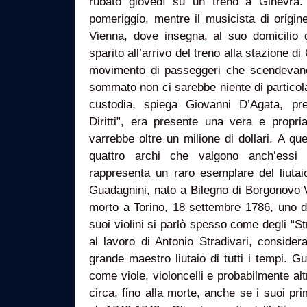
rubato giovedì su un treno a Ginevra. 
pomeriggio, mentre il musicista di origin
Vienna, dove insegna, al suo domicilio d
sparito all’arrivo del treno alla stazione d
movimento di passeggeri che scendevano 
sommato non ci sarebbe niente di particola
custodia, spiega Giovanni D’Agata, pre
Diritti”, era presente una vera e propri
varrebbe oltre un milione di dollari. A qu
quattro archi che valgono anch’essi
rappresenta un raro esemplare del liutaio
Guadagnini, nato a Bilegno di Borgonovo V
morto a Torino, 18 settembre 1786, uno de
suoi violini si parlò spesso come degli “St
al lavoro di Antonio Stradivari, conside
grande maestro liutaio di tutti i tempi. Gu
come viole, violoncelli e probabilmente alt
circa, fino alla morte, anche se i suoi pri