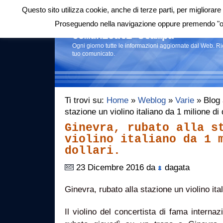
Questo sito utilizza cookie, anche di terze parti, per migliorare 
Login
|
RSS
|
Proseguendo nella navigazione oppure premendo "ok"
Comunicati stampa
Ogni giorno tutte le informazioni aggiornate dal Web. R
tuo comunicato.
Ti trovi su:
Home
»
Weblog
»
Varie
» Blog a
stazione un violino italiano da 1 milione di
Ginevra, rubato alla s
violino italiano da 1 
dollari.
23 Dicembre 2016 da
dagata
Ginevra, rubato alla stazione un violino ital
Il violino del concertista di fama interna