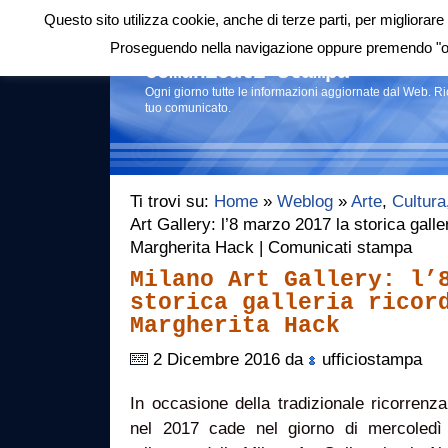
Questo sito utilizza cookie, anche di terze parti, per migliorare 
Login
|
RSS
|
Proseguendo nella navigazione oppure premendo "ok"
Comunicati stampa
Ogni giorno tutte le informazioni aggiornate dal Web. R
tuo comunicato.
Ti trovi su:
Home
»
Weblog
»
Arte
,
Cultura
Art Gallery: l’8 marzo 2017 la storica galle
Margherita Hack | Comunicati stampa
Milano Art Gallery: l’
storica galleria ricor
Margherita Hack
2 Dicembre 2016 da
ufficiostampa
In occasione della tradizionale ricorrenz
nel 2017 cade nel giorno di mercoledì