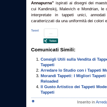
Annapurna”
ispirati ai disegni dei maestr
cui Kandinskij, Malevich e Mondrian, le c
interpretate in tappeti unici, annod
caratterizzati da una uniformità dei colori 
Tweet
Comunicati Simili:
Consigli Utili sulla Vendita di Tap
Tappeti
Arredare lo Studio con i Tappeti M
Morandi Tappeti: I Migliori Tappeti
Reloaded
Il Gusto Artistico dei Tappeti Mode
Tappeti
Inserito in
Arred