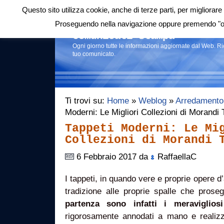
Questo sito utilizza cookie, anche di terze parti, per migliorare 
Login
|
RSS
|
Proseguendo nella navigazione oppure premendo "ok"
Comunicati stampa
Ogni giorno tutte le informazioni aggiornate dal Web. R
tuo comunicato.
Ti trovi su:
Home
»
Weblog
»
Arredamento
Moderni: Le Migliori Collezioni di Morandi
Tappeti Moderni: Le Mi
Collezioni di Morandi 
6 Febbraio 2017 da
RaffaellaC
I tappeti, in quando vere e proprie opere d
tradizione alle proprie spalle che pros
partenza sono infatti i meravigliosi
rigorosamente annodati a mano e realizzati