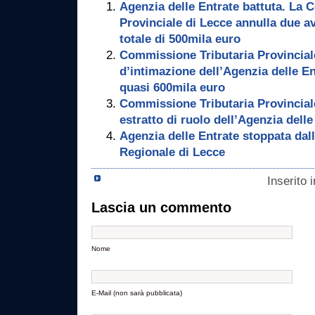
Agenzia delle Entrate battuta. La 
Provinciale di Lecce annulla due a
totale di 500mila euro
Commissione Tributaria Provinciale
d’intimazione dell’Agenzia delle E
quasi 600mila euro
Commissione Tributaria Provincial
estratto di ruolo dell’Agenzia delle
Agenzia delle Entrate stoppata da
Regionale di Lecce
Inserito 
Lascia un commento
Nome
E-Mail (non sarà pubblicata)