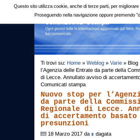
Questo sito utilizza cookie, anche di terze parti, per migliorare 
Login
|
RSS
|
Proseguendo nella navigazione oppure premendo "ok"
Comunicati stampa
Ogni giorno tutte le informazioni aggiornate dal Web. R
tuo comunicato.
Ti trovi su:
Home
»
Weblog
»
Varie
» Blog 
l’Agenzia delle Entrate da parte della Com
di Lecce. Annullato avviso di accertamento
Comunicati stampa
Nuovo stop per l’Agenz
da parte della Commiss
Regionale di Lecce. An
di accertamento basato
presunzioni
18 Marzo 2017 da
dagata