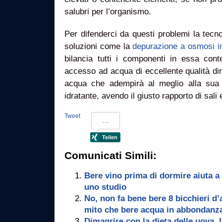
salubri per l’organismo.
Per difenderci da questi problemi la tecn
soluzioni come la
depurazione a osmosi i
bilancia tutti i componenti in essa cont
accesso ad acqua di eccellente qualità dire
acqua che adempirà al meglio alla sua 
idratante, avendo il giusto rapporto di sali 
Tweet
Comunicati Simili:
Bere vino prima di dormire aiuta a
uno studio
No, non fa bene bere 8 bicchieri d’
mito che bere acqua in abbondanza 
Dimagrire con la dieta delle uova.