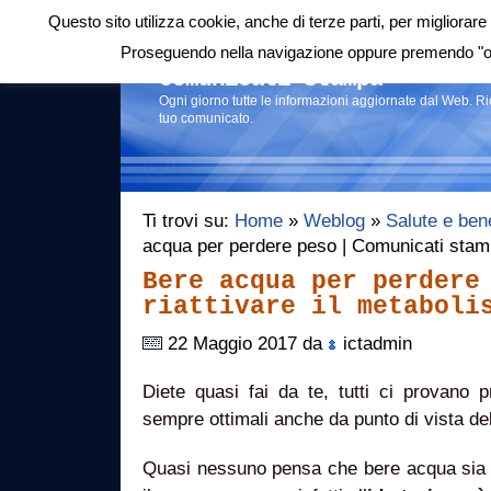
Questo sito utilizza cookie, anche di terze parti, per migliorare 
Login
|
RSS
|
Proseguendo nella navigazione oppure premendo "ok"
Comunicati stampa
Ogni giorno tutte le informazioni aggiornate dal Web. R
tuo comunicato.
Ti trovi su:
Home
»
Weblog
»
Salute e ben
acqua per perdere peso | Comunicati sta
Bere acqua per perdere
riattivare il metaboli
22 Maggio 2017 da
ictadmin
Diete quasi fai da te, tutti ci provano p
sempre ottimali anche da punto di vista del
Quasi nessuno pensa che bere acqua sia 