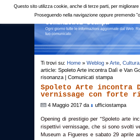
Questo sito utilizza cookie, anche di terze parti, per migliorare 
Login
|
RSS
|
Proseguendo nella navigazione oppure premendo "ok"
Comunicati stampa
Ogni giorno tutte le informazioni aggiornate dal Web. R
tuo comunicato.
Ti trovi su:
Home
»
Weblog
»
Arte
,
Cultura
article: Spoleto Arte incontra Dalì e Van G
risonanza | Comunicati stampa
Spoleto Arte incontra 
vernissage con forte r
4 Maggio 2017 da
ufficiostampa
Opening di prestigio per “Spoleto arte in
rispettivi vernissage, che si sono svolti v
Museum a Figueres e sabato 29 aprile ad 