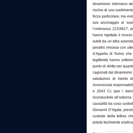
dinamismo intrinseco del
rischio di uno svelliment
forza particolare, ma e
suo ancoraggio al suol
l’ordinanza 21539/17, pu
hanno rigettato il ricor
subiti da un’altra aziend
peraltro rimossa con ulte
d’Appello di Torino che 
legittimità hanno sottoli
punto di diritto per quan
cagionati dal dinamismo i
valutazioni di merito d
riconosciuta responsabilit
e 2043 Cc (per i danni
riconducibile all’odierna
causalità tra cosa custo
Giovanni D’Agata, preside
custode della tettoia c
potuta facilmente sradica