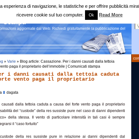
 tua esperienza di navigazione, le statistiche e per offrire pubblicità 
ricevere cookie sul tuo computer.
Read More
Ok
Ce
 stampa
nformazioni aggiornate dal Web. Richiedi gratuitamente la pubblicazione del
com
og
»
Varie
» Blog article: Cassazione. Per i danni causati dalla tettoia
vento paga il proprietario dell’immobile | Comunicati stampa
er i danni causati dalla tettoia caduta
orte vento paga il proprietario
da
dagata
causati dalla tettoia caduta a causa del forte vento paga il proprietario
sabilità del “custode” della res sussiste pure nel caso di danni dipendenti
o» della stessa. Il vento di particolare intensità in tali casi è sempre
grarsi il “caso fortuito”
 custode della res sussiste pure in relazione ai danni dipendenti dal