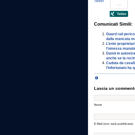
Tweet
Comunicati Simili:
Guard rail perico
dalla mancata m
L’ente proprietar
l’omessa manuten
Danni in autostra
anche se la recin
Caduta da cavallo
l’infortunato ha
Lascia un comment
Nome
E-Mail (non sarà pubblicata)