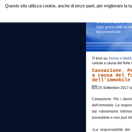
Questo sito utilizza cookie, anche di terze parti, per migliorare la
Login
|
RSS
|
Comunicati
Ogni giorno tutte le i
tuo comunicato.
Ti trovi su:
Home
»
Webl
caduta a causa del forte 
Cassazione. P
a causa del f
dell’immobile
25 Settembre 2017 
Cassazione. Per i danni 
dell’immobile. La respon
dal «dinamismo intrinsec
prevedibile e non può inte
«La responsabilità del