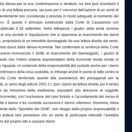
la stessa per la sua conformazione o struttura, cui ben può ricondursi il
o di una tettoia precaria, sia pure per il concorso dell’azione di un vento di
videntemente non considerata o prevista in modo adeguato al momento del
o». È questo il principio evidenziato dalla Corte di Cassazione con
bblicata il 18 settembre. Nella fattispecie i giudici della sesta sezione
so di una società in liquidazione che si opponeva al risarcimento dei danni
a, proprietaria di un immobile danneggiato da una tettoia divelta dal vento,
riori danni dalla stessa ricorrente. Nel confermare la sentenza della Corte
aveva riconosciuto il diritto al risarcimento del danneggiato, i giudici di
neato che l’intero sistema argomentativo della ricorrente risulta viziato in
to riguarda «il contenuto della responsabilità del custode anche per i danni
ntrinseco della cosa custodita, si infrange anche in punto di fatto contro le
ella Corte territoriale quanto alla sussistenza dei presupposti per la
à, ai sensi degli articoli 2051 Cc (per i danni da tettoia divelta per il vento)
 da rimozione della medesima, imputabili alla direzione di soggetto
 ricorrente), con l’esclusione del caso fortuito e l’accertamento del nesso di
dita e danno e tra condotta successiva e danno ulteriore». Insomma, rileva
nte dello “Sportello dei Diritti”, non sfugge dalla propria responsabilità il
he poteva ben prevedere che un vento di particolare intensità l’avrebbe
re dal proprio sito e causare danni.