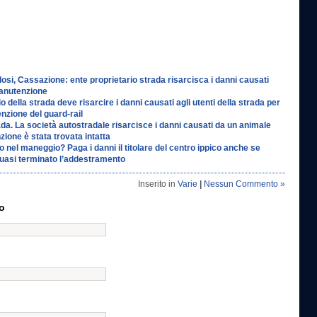
losi, Cassazione: ente proprietario strada risarcisca i danni causati
anutenzione
io della strada deve risarcire i danni causati agli utenti della strada per
zione del guard-rail
da. La società autostradale risarcisce i danni causati da un animale
zione è stata trovata intatta
 nel maneggio? Paga i danni il titolare del centro ippico anche se
 quasi terminato l’addestramento
Inserito in
Varie
|
Nessun Commento »
o