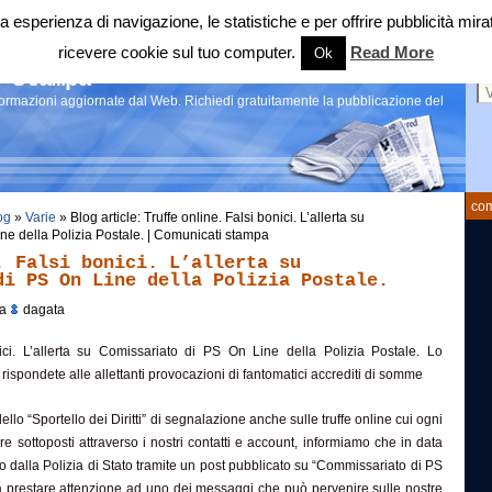
 tua esperienza di navigazione, le statistiche e per offrire pubblicità 
ricevere cookie sul tuo computer.
Read More
Ok
Ce
 stampa
nformazioni aggiornate dal Web. Richiedi gratuitamente la pubblicazione del
com
og
»
Varie
» Blog article: Truffe online. Falsi bonici. L’allerta su
ne della Polizia Postale. | Comunicati stampa
. Falsi bonici. L’allerta su
di PS On Line della Polizia Postale.
da
dagata
nici. L’allerta su Comissariato di PS On Line della Polizia Postale. Lo
on rispondete alle allettanti provocazioni di fantomatici accrediti di somme
dello “Sportello dei Diritti” di segnalazione anche sulle truffe online cui ogni
e sottoposti attraverso i nostri contatti e account, informiamo che in data
o dalla Polizia di Stato tramite un post pubblicato su “Commissariato di PS
to a prestare attenzione ad uno dei messaggi che può pervenire sulle nostre