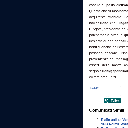
caselle di posta elettro
Questo che vi mostriamo 
acquirente straniero. 
navigazione che l’ingan
D’Agata, presidente dell
palesemente strani e qui
richieste di dati bancar
bonifici anche dall’este
possono cascarci. Biso
provenienza del messaggi
esperti della nostra ass
segnalazioni@sportellode
evitare pregiudizi.
Tweet
Comunicati Simili:
Truffe online. Ven
della Polizia Pos