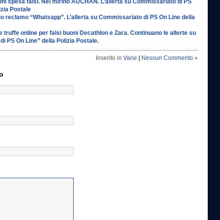
uoni spesa falsi. Nel mirino AUCHAN. L’allerta su Commissariato di PS
izia Postale
into reclamo “Whatsapp”. L’allerta su Commissariato di PS On Line della
e truffe online per falsi buoni Decathlon e Zara. Continuano le allerte su
i PS On Line” della Polizia Postale.
Inserito in
Varie
|
Nessun Commento »
o