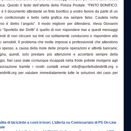
nica. Questo il testo dell’allerta della Polizia Postale: “FINTO BONIFICO.
è il documento attestante un finto bonifico a vostro favore da parte di un
Ben confezionato e bello nella grafica ma sempre falso. Cautela nella
no è dietro l’angolo”. Il modo migliore per difendersi, rileva Giovanni
o “Sportello dei Diritti” è quello di non rispondere mai a questi messaggi
ndi di non cliccare sui link cui solitamente conducono o rispondere alle
i o sensibili. Il problema che molte imprese e professionisti che attendono
ro spesso, a causa della mole delle proprie operazioni e attività bancarie,
gna, quindi, solo prestare più attenzione e accertarsi sempre della
o. Nel caso siate comunque incappati nella frode potrete rivolgersi agli
ociazione tramite i nostri contatti email info@sportellodeidiritti.org o
idiritti.org per valutare immediatamente tutte le soluzioni del caso per
dita di biciclette a costi irrisori. L’allerta su Comissariato di PS On Line
tale