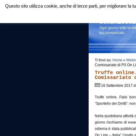
Questo sito utilizza cookie, anche di terze parti, per migliorare la
Login
|
RSS
|
Comunicati
Ogni giorno tutte le i
tuo comunicato.
Ti trovi su:
Home
»
Webl
Comissariato di PS On Li
Truffe online
Comissariato 
16 Settembre 2017 
Truffe online. Falsi bo
“Sportello dei Diritti”: n
Nella quotidiana attività 
giorno rischiamo di esser
odierna è stata pubblicat
On Line – Italia” l’invi