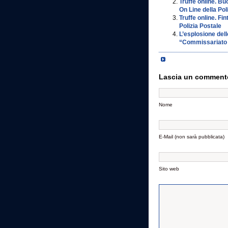
Truffe online. B
On Line della Pol
Truffe online. F
Polizia Postale
L’esplosione dell
“Commissariato d
Lascia un comment
Nome
E-Mail (non sarà pubblicata)
Sito web