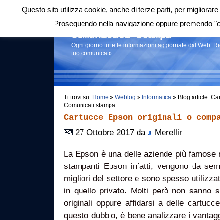
Questo sito utilizza cookie, anche di terze parti, per migliorare 
Login
|
RSS
|
Proseguendo nella navigazione oppure premendo "ok"
Comunicati stampa
Ogni giorno tutte le informazioni aggiornate dal Web. R
tuo comunicato.
Ti trovi su:
Home
»
Weblog
»
Informatica
» Blog article: Ca
Comunicati stampa
Cartucce Epson originali o comp
27 Ottobre 2017 da
Merellir
La Epson è una delle aziende più famose 
stampanti Epson infatti, vengono da sem
migliori del settore e sono spesso utilizza
in quello privato. Molti però non sanno 
originali oppure affidarsi a delle cartucce
questo dubbio, è bene analizzare i vantaggi