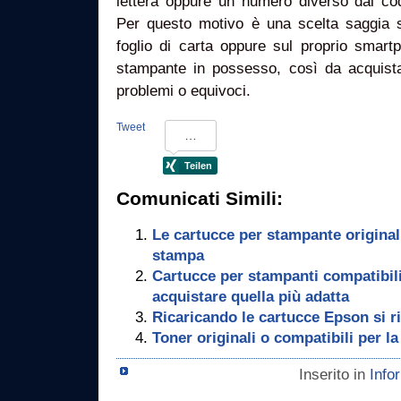
lettera oppure un numero diverso dal cod
Per questo motivo è una scelta saggia 
foglio di carta oppure sul proprio smart
stampante in possesso, così da acquist
problemi o equivoci.
Tweet
Comunicati Simili:
Le cartucce per stampante originali
stampa
Cartucce per stampanti compatibili
acquistare quella più adatta
Ricaricando le cartucce Epson si r
Toner originali o compatibili per
Inserito in
Info