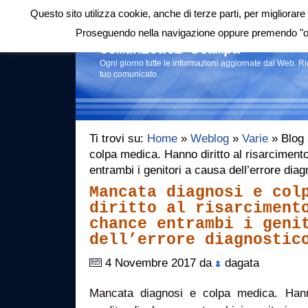
Questo sito utilizza cookie, anche di terze parti, per migliorare 
Login
|
RSS
|
Proseguendo nella navigazione oppure premendo "ok"
Comunicati stampa
Ogni giorno tutte le informazioni aggiornate dal Web. R
tuo comunicato.
Ti trovi su:
Home
»
Weblog
»
Varie
» Blog 
colpa medica. Hanno diritto al risarciment
entrambi i genitori a causa dell’errore di
Mancata diagnosi e col
diritto al risarciment
chance entrambi i geni
dell’errore diagnostic
4 Novembre 2017 da
dagata
Mancata diagnosi e colpa medica. Hanno