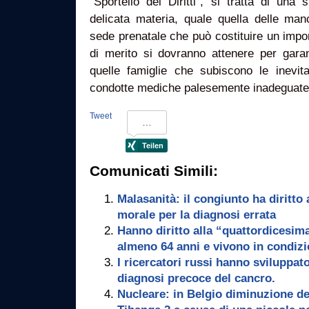
“Sportello dei Diritti”, si tratta di una 
delicata materia, quale quella delle manc
sede prenatale che può costituire un impor
di merito si dovranno attenere per garan
quelle famiglie che subiscono le inevit
condotte mediche palesemente inadeguate
Tweet
Comunicati Simili:
Malasanità: il congiunto ha diritto
morale per la diagnosi errata
Hanno diritto alla “quattordicesim
almeno 64 anni e vivono in condizi
I ricercatori russi hanno sviluppat
diagnosi precoce del cancro.
Nucleare: in Belgio diminuzione del