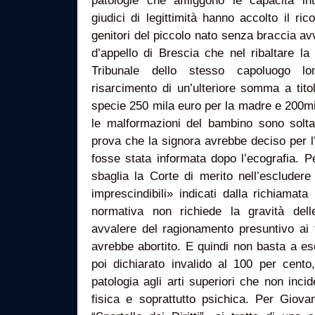
patologie che affliggono le capacità inte
giudici di legittimità hanno accolto il ri
genitori del piccolo nato senza braccia av
d’appello di Brescia che nel ribaltare l
Tribunale dello stesso capoluogo l
risarcimento di un’ulteriore somma a tito
specie 250 mila euro per la madre e 200mila
le malformazioni del bambino sono solt
prova che la signora avrebbe deciso per l
fosse stata informata dopo l’ecografia. P
sbaglia la Corte di merito nell’escludere
imprescindibili» indicati dalla richiamata
normativa non richiede la gravità dell
avvalere del ragionamento presuntivo ai 
avrebbe abortito. E quindi non basta a escl
poi dichiarato invalido al 100 per cento,
patologia agli arti superiori che non incid
fisica e soprattutto psichica. Per Giova