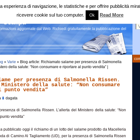
 tua esperienza di navigazione, le statistiche e per offrire pubblicità 
ricevere cookie sul tuo computer.
Read More
Ok
Ce
 stampa
nformazioni aggiornate dal Web. Richiedi gratuitamente la pubblicazione del
com
og
»
Varie
» Blog article: Richiamato salame per presenza di Salmonella
istero della salute: “Non consumare e riportare al punto vendita” |
lame per presenza di Salmonella Rissen.
 Ministero della salute: “Non consumare
l punto vendita”
a
dagata
resenza di Salmonella Rissen. L’allerta del Ministero della salute: “Non
 punto vendita”
 ha pubblicato oggi il richiamo di un lotto del salame prodotto da Macelleria
enda di Camino Al Tagliamento (UD), per la presenza di Salmonella Rissen