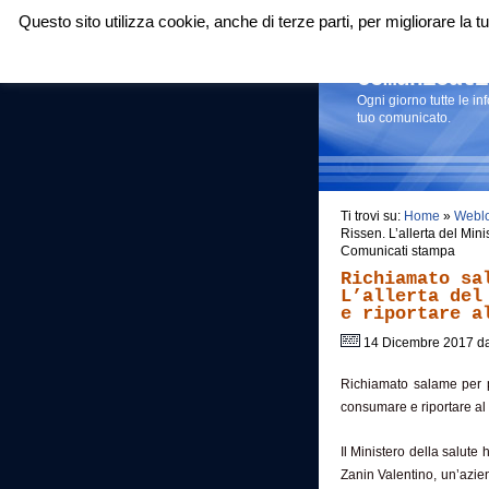
Questo sito utilizza cookie, anche di terze parti, per migliorare la
Login
|
RSS
|
Comunicati
Ogni giorno tutte le i
tuo comunicato.
Ti trovi su:
Home
»
Webl
Rissen. L’allerta del Min
Comunicati stampa
Richiamato sa
L’allerta del
e riportare a
14 Dicembre 2017 d
Richiamato salame per p
consumare e riportare al
Il Ministero della salute
Zanin Valentino, un’azi