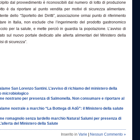
colpito dal provvedimento è riconoscibili dal numero di lotto di produzione
otto è da riportare al punto vendita per motivi di sicurezza alimentare.
ente dello “Sportello dei Diritti”, associazione ormai punto di riferimento
tare in Italia, non esclude che l’ingerimento del prodotto gastronomico
olo per la salute, e mette perciò in guardia la popolazione. L’avviso di
ato sul nuovo portale dedicato alle allerta alimentari del Ministero della
si di sicurezza”.
alame San Lorenzo Santini. L’avviso di richiamo del ministero della
io microbiologico
e nostrano per presenza di Salmonella. Non consumare e riportare al
lame nostrale a marchio “La Bottega di Adò”: il Ministero della salute
e romagnolo senza lardello marchio Natural Salumi per presenza di
’allerta del Ministero della Salute
Inserito in
Varie
|
Nessun Commento »