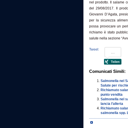
nel prodotto. Il salame 
del 29/08/2017. Il prod
Giovanni D’Agata, presid
per la sicurezza alimen
possa provocare un peric
richiamo è stato pubblic
salute nella sezione “Avvi
Tweet
Comunicati Simili:
Salmonella nel S
Salute per risch
Richiamato salam
punto vendita
Salmonella nel sa
lancia l’allerta
Richiamato salam
salmonella spp. L