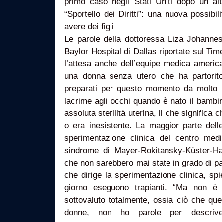
primo caso negli Stati Uniti dopo un al
“Sportello dei Diritti”: una nuova possibili
avere dei figli
Le parole della dottoressa Liza Johannes
Baylor Hospital di Dallas riportate sul Tim
l’attesa anche dell’equipe medica americ
una donna senza utero che ha partorit
preparati per questo momento da molto 
lacrime agli occhi quando è nato il bamb
assoluta sterilità uterina, il che significa
o era inesistente. La maggior parte dell
sperimentazione clinica del centro medi
sindrome di Mayer-Rokitansky-Küster-H
che non sarebbero mai state in grado di part
che dirige la sperimentazione clinica, sp
giorno eseguono trapianti. “Ma non 
sottovaluto totalmente, ossia ciò che ques
donne, non ho parole per descriv