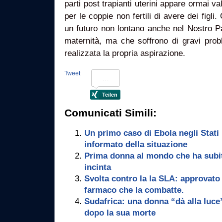
parti post trapianti uterini appare ormai va
per le coppie non fertili di avere dei figli
un futuro non lontano anche nel Nostro P
maternità, ma che soffrono di gravi prob
realizzata la propria aspirazione.
Tweet
Comunicati Simili:
Un primo caso di Ebola negli Stati
informato della situazione
Prima donna al mondo che ha subito
incinta
Svolta contro la la SLA: approvato n
farmaco che la combatte.
Sudafrica: una donna “dà alla luce
dopo la sua morte