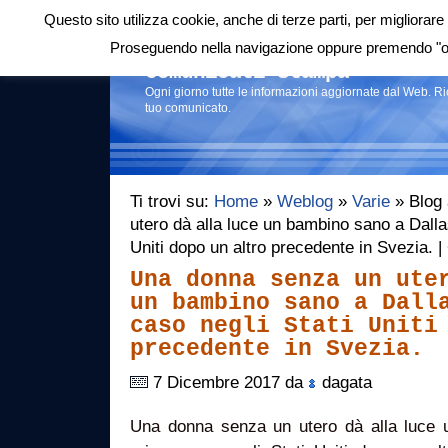
Questo sito utilizza cookie, anche di terze parti, per migliorare 
Login
|
RSS
|
Proseguendo nella navigazione oppure premendo "ok"
Comunicati stampa
Ogni giorno tutte le informazioni aggiornate dal Web. R
tuo comunicato.
Ti trovi su:
Home
»
Weblog
»
Varie
» Blog 
utero dà alla luce un bambino sano a Dallas
Uniti dopo un altro precedente in Svezia. 
Una donna senza un ute
un bambino sano a Dall
caso negli Stati Uniti
precedente in Svezia.
7 Dicembre 2017 da
dagata
Una donna senza un utero dà alla luce 