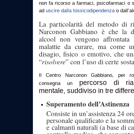
non fa ricorso a farmaci, psicofarmaci o so
ad
uscire dalla tossicodipendenza
o dall’a
La particolarità del metodo di ri
Narconon Gabbiano è che la d
alcool non vengono affrontata 
malattie da curare, ma come 
disagio, fisico o emotivo, che un
risolvere
“
” con l’uso di certe sost
Il Centro Narconon Gabbiano, per r
percorso di riab
consegna un
mentale, suddiviso in tre differ
Superamento dell’Astinenza
Consiste in un’assistenza 24 or
personale qualificato e la somm
e calmanti naturali (a base di c
controllo medico, che consento