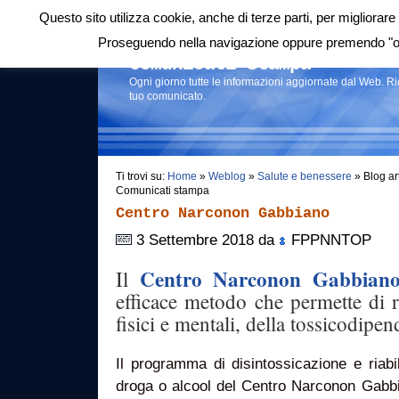
Questo sito utilizza cookie, anche di terze parti, per migliorare 
Login
|
RSS
|
Proseguendo nella navigazione oppure premendo "ok"
Comunicati stampa
Ogni giorno tutte le informazioni aggiornate dal Web. R
tuo comunicato.
Ti trovi su:
Home
»
Weblog
»
Salute e benessere
» Blog ar
Comunicati stampa
Centro Narconon Gabbiano
3 Settembre 2018 da
FPPNNTOP
Centro Narconon Gabbian
Il
efficace metodo che permette di ris
fisici e mentali, della tossicodipe
Il programma di disintossicazione e riabi
droga o alcool del Centro Narconon Gabb