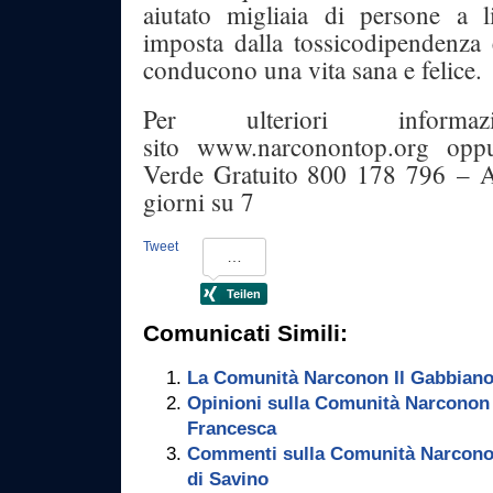
aiutato migliaia di persone a li
imposta dalla tossicodipendenza 
conducono una vita sana e felice.
Per ulteriori informa
sito www.narconontop.org opp
Verde Gratuito 800 178 796 – A
giorni su 7
Tweet
Comunicati Simili:
La Comunità Narconon Il Gabbiano
Opinioni sulla Comunità Narconon I
Francesca
Commenti sulla Comunità Narconon
di Savino