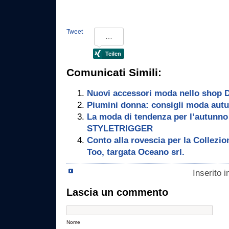
Tweet
Comunicati Simili:
Nuovi accessori moda nello shop 
Piumini donna: consigli moda aut
La moda di tendenza per l’autunno
STYLETRIGGER
Conto alla rovescia per la Collezi
Too, targata Oceano srl.
Inserito 
Lascia un commento
Nome