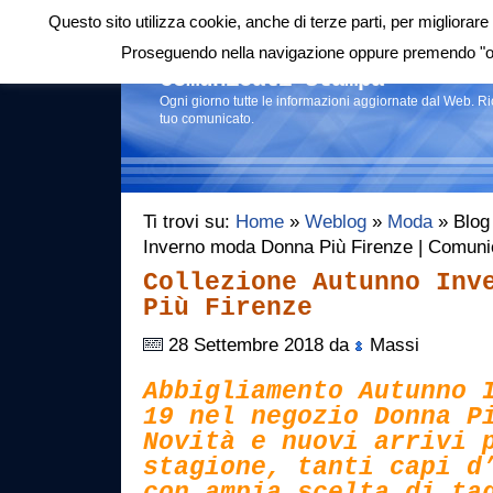
Questo sito utilizza cookie, anche di terze parti, per migliorare 
Login
|
RSS
|
Proseguendo nella navigazione oppure premendo "ok"
Comunicati stampa
Ogni giorno tutte le informazioni aggiornate dal Web. R
tuo comunicato.
Ti trovi su:
Home
»
Weblog
»
Moda
» Blog 
Inverno moda Donna Più Firenze | Comuni
Collezione Autunno Inv
Più Firenze
28 Settembre 2018 da
Massi
Abbigliamento Autunno 
19 nel negozio Donna P
Novità e nuovi arrivi 
stagione, tanti capi d