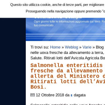
Questo sito utilizza cookie, anche di terze parti, per migliorare 
Login
|
RSS
|
Proseguendo nella navigazione oppure premendo "ok"
Comunicati stampa
Ogni giorno tutte le informazioni aggiornate dal Web. R
tuo comunicato.
Ti trovi su:
Home
»
Weblog
»
Varie
» Blog a
nelle uova fresche da allevamento a terra, 
Salute. Ritirati lotti dell’Avicola Agricola 
Salmonella enteritidis
fresche da allevamento
allerta del Ministero 
Ritirati lotti dell’Av
Bosi.
12 Ottobre 2018 da
dagata