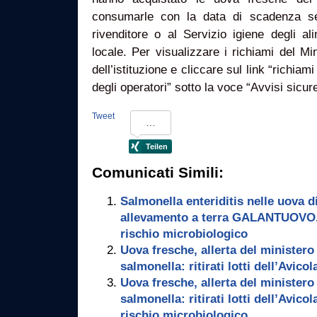
consumarle con la data di scadenza se
rivenditore o al Servizio igiene degli al
locale. Per visualizzare i richiami del Min
dell’istituzione e cliccare sul link “richiami
degli operatori” sotto la voce “Avvisi sicur
Tweet
Comunicati Simili:
Salmonella enteriditis nelle uova d
allevamento a terra GALANTUOVO. 
rischio microbiologico
Uova fresche, allerta del ministero 
salmonella: ritirati lotti dell’Avic
Uova fresche, allerta del ministero 
salmonella: ritirati lotti dell’Avi
rischio microbiologico