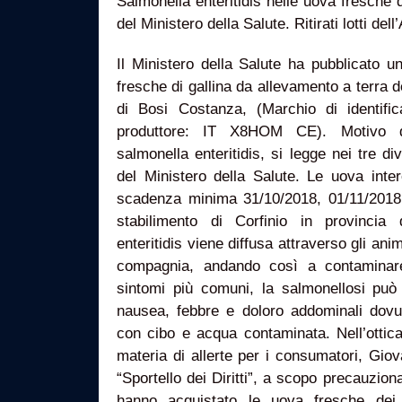
Salmonella enteritidis nelle uova fresche d
del Ministero della Salute. Ritirati lotti del
Il Ministero della Salute ha pubblicato un
fresche di gallina da allevamento a terra d
di Bosi Costanza, (Marchio di identifica
produttore: IT X8HOM CE). Motivo d
salmonella enteritidis, si legge nei tre div
del Ministero della Salute. Le uova inte
scadenza minima 31/10/2018, 01/11/2018 
stabilimento di Corfinio in provincia
enteritidis viene diffusa attraverso gli ani
compagnia, andando così a contaminare
sintomi più comuni, la salmonellosi può 
nausea, febbre e doloro addominali dovuti
con cibo e acqua contaminata. Nell’ottica
materia di allerte per i consumatori, Gio
“Sportello dei Diritti”, a scopo precauzion
hanno acquistato le uova fresche dei l