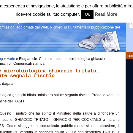
 tua esperienza di navigazione, le statistiche e per offrire pubblicità 
ricevere cookie sul tuo computer.
Read More
Ok
Ce
 stampa
nformazioni aggiornate dal Web. Richiedi gratuitamente la pubblicazione del
com
og
»
Varie
» Blog article: Contaminazione microbiologica ghiaccio tritato:
 rischio | Comunicati stampa
e microbiologica ghiaccio tritato:
ute segnala rischio
dagata
ogica ghiaccio tritato: ministero salute segnala rischio. Prodotto venduto
a anche del RASFF
Questo il motivo che ha spinto il Ministero della salute a diffondere un
 un lotto di GHIACCIO TRITATO – GHIACCIO PER COCKTAILS a marchio
Come si legge nel comunicato pubblicato sul sito del dicastero, il
 il lotto8130 venduto in sacchetti da kg 2.00 e con scadenza 11/2019. Il