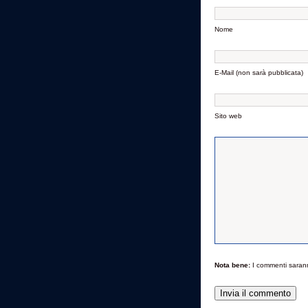
Nome
E-Mail (non sarà pubblicata)
Sito web
Nota bene:
I commenti saran