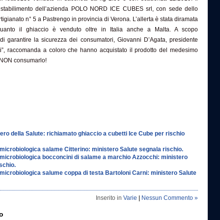
o stabilimento dell’azienda POLO NORD ICE CUBES srl, con sede dello
rtigianato n° 5 a Pastrengo in provincia di Verona. L’allerta è stata diramata
nto il ghiaccio è venduto oltre in Italia anche a Malta. A scopo
 di garantire la sicurezza dei consumatori, Giovanni D’Agata, presidente
itti”, raccomanda a coloro che hanno acquistato il prodotto del medesimo
i NON consumarlo!
tero della Salute: richiamato ghiaccio a cubetti Ice Cube per rischio
icrobiologica salame Citterino: ministero Salute segnala rischio.
icrobiologica bocconcini di salame a marchio Azzocchi: ministero
schio.
icrobiologica salume coppa di testa Bartoloni Carni: ministero Salute
Inserito in
Varie
|
Nessun Commento »
o