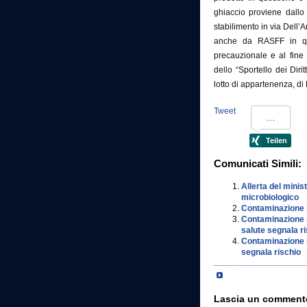
ghiaccio proviene dall
stabilimento in via Dell’A
anche da RASFF in qua
precauzionale e al fine
dello “Sportello dei Dir
lotto di appartenenza, d
Tweet
Comunicati Simili:
Allerta del minis
microbiologico
Contaminazione m
Contaminazione m
salute segnala ri
Contaminazione m
segnala rischio
Lascia un comment