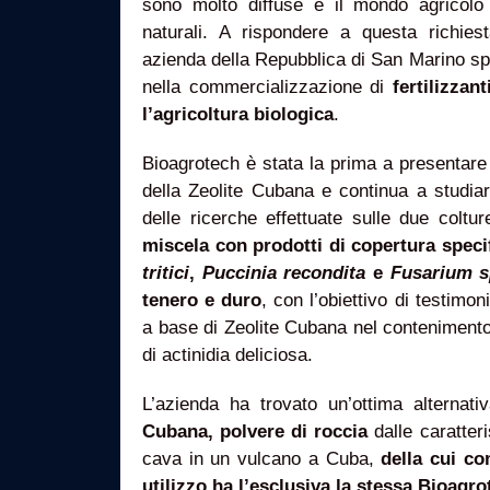
sono molto diffuse e il mondo agricolo
naturali. A rispondere a questa richie
azienda della Repubblica di San Marino sp
nella commercializzazione di
fertilizzan
l’agricoltura biologica
.
Bioagrotech è stata la prima a presentare 
della Zeolite Cubana e continua a studia
delle ricerche effettuate sulle due coltu
miscela con prodotti di copertura specif
tritici
,
Puccinia recondita
e
Fusarium 
tenero e duro
, con l’obiettivo di testimon
a base di Zeolite Cubana nel conteniment
di actinidia deliciosa.
L’azienda ha trovato un’ottima alternat
Cubana, polvere di roccia
dalle caratter
cava in un vulcano a Cuba,
della cui co
utilizzo ha l’esclusiva la stessa Bioagro