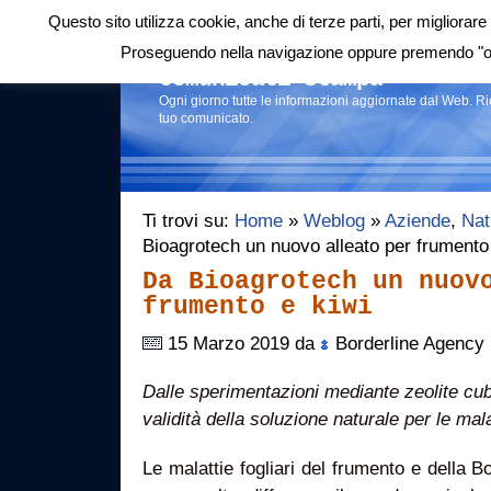
Questo sito utilizza cookie, anche di terze parti, per migliorare 
Login
|
RSS
|
Proseguendo nella navigazione oppure premendo "ok"
Comunicati stampa
Ogni giorno tutte le informazioni aggiornate dal Web. R
tuo comunicato.
Ti trovi su:
Home
»
Weblog
»
Aziende
,
Nat
Bioagrotech un nuovo alleato per frumento
Da Bioagrotech un nuov
frumento e kiwi
15 Marzo 2019 da
Borderline Agency
Dalle sperimentazioni mediante zeolite cu
validità della soluzione naturale per le mal
Le malattie fogliari del frumento e della Botr