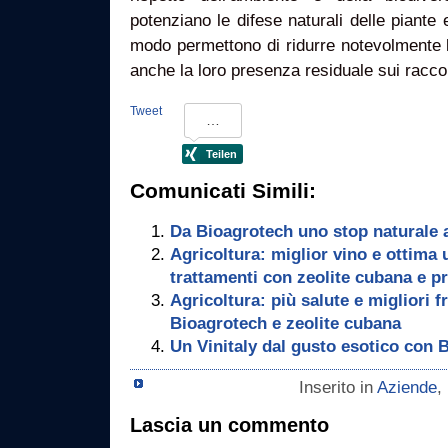
potenziano le difese naturali delle piante e
modo permettono di ridurre notevolmente l
anche la loro presenza residuale sui raccol
Tweet
Comunicati Simili:
Da Bioagrotech uno stop naturale ag
Agricoltura: miglior vino e ottima 
trattamenti con zeolite cubana e p
Agricoltura: più salute e migliori f
Bioagrotech e zeolite cubana
Un Vinitaly dal gusto esotico con 
Inserito in
Aziende
,
Lascia un commento