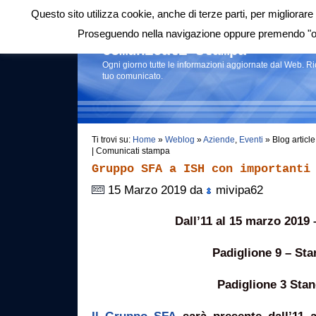
Questo sito utilizza cookie, anche di terze parti, per migliorare 
Login
|
RSS
|
Proseguendo nella navigazione oppure premendo "ok"
Comunicati stampa
Ogni giorno tutte le informazioni aggiornate dal Web. R
tuo comunicato.
Ti trovi su:
Home
»
Weblog
»
Aziende
,
Eventi
» Blog articl
| Comunicati stampa
Gruppo SFA a ISH con importanti
15 Marzo 2019 da
mivipa62
Dall’11 al 15 marzo 2019 
Padiglione 9 – St
Padiglione 3 Sta