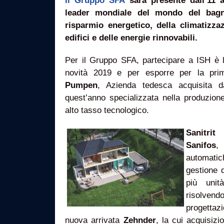
Il Gruppo SFA
sarà presente dall’11 a
leader mondiale del mondo del bagno
risparmio energetico, della climatizza
edifici e delle energie rinnovabili.
Per il Gruppo SFA, partecipare a ISH è l
novità 2019 e per esporre per la pri
Pumpen
, Azienda tedesca acquisita d
quest’anno specializzata nella produzion
alto tasso tecnologico.
Sanitrit
p
Sanifos
,
automat
gestione 
più unit
risolve
progettazi
nuova arrivata
Zehnder
, la cui acquisizi