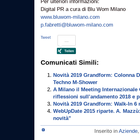
Per ulteriori informazioni:
Digital PR a cura di Blu Wom Milano
www.bluwom-milano.com
p.fabretti@bluwom-milano.com
Tweet
Comunicati Simili:
Novità 2019 Grandform: Colonna 
Techno M-Shower
A Milano il Meeting Internazional
riflessioni sull’andamento 2018 e pr
Novità 2019 Grandform: Walk-In 6
WebUpDate 2015 riparte. A. Mazzù:
novità”
Inserito in
Aziende