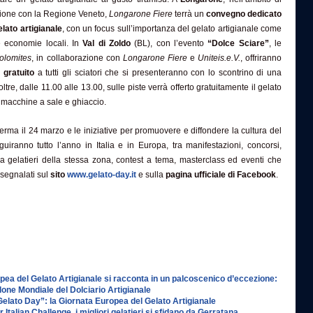
zione con la Regione Veneto,
Longarone Fiere
terrà un
convegno dedicato
lato artigianale
, con un focus sull’importanza del gelato artigianale come
e economie locali. In
Val di Zoldo
(BL), con l’evento
“Dolce Sciare”
, le
Dolomites
, in collaborazione con
Longarone Fiere
e
Uniteis.e.V.
, offriranno
 gratuito
a tutti gli sciatori che si presenteranno con lo scontrino di una
ltre, dalle 11.00 alle 13.00, sulle piste verrà offerto gratuitamente il gelato
 macchine a sale e ghiaccio.
erma il 24 marzo e le iniziative per promuovere e diffondere la cultura del
guiranno tutto l’anno in Italia e in Europa, tra manifestazioni, concorsi,
a gelatieri della stessa zona, contest a tema, masterclass ed eventi che
 segnalati sul
sito
www.gelato-day.it
e sulla
pagina ufficiale di Facebook
.
pea del Gelato Artigianale si racconta in un palcoscenico d’eccezione:
Salone Mondiale del Dolciario Artigianale
Gelato Day”: la Giornata Europea del Gelato Artigianale
 Italian Challenge, i migliori gelatieri si sfidano da Gerratana