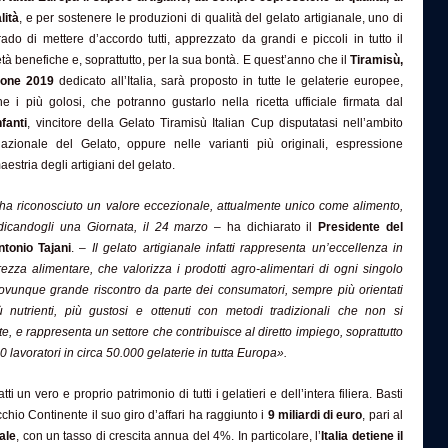
lità
, e per sostenere le produzioni di qualità del gelato artigianale, uno di
rado di mettere d’accordo tutti, apprezzato da grandi e piccoli in tutto il
à benefiche e, soprattutto, per la sua bontà. E quest’anno che il
Tiramisù,
zione 2019
dedicato all’Italia, sarà proposto in tutte le gelaterie europee,
e i più golosi, che potranno gustarlo nella ricetta ufficiale firmata dal
fanti
, vincitore della Gelato Tiramisù Italian Cup disputatasi nell’ambito
azionale del Gelato, oppure nelle varianti più originali, espressione
estria degli artigiani del gelato.
ha riconosciuto un valore eccezionale, attualmente unico come alimento,
edicandogli una Giornata, il 24 marzo
– ha dichiarato il
Presidente del
tonio Tajani
. –
Il gelato artigianale infatti rappresenta un’eccellenza in
urezza alimentare, che valorizza i prodotti agro-alimentari di ogni singolo
 ovunque grande riscontro da parte dei consumatori, sempre più orientati
ù nutrienti, più gustosi e ottenuti con metodi tradizionali che non si
e, e rappresenta un settore che contribuisce al diretto impiego, soprattutto
0 lavoratori in circa 50.000 gelaterie in tutta Europa».
atti un vero e proprio patrimonio di tutti i gelatieri e dell’intera filiera. Basti
hio Continente il suo giro d’affari ha raggiunto i
9 miliardi di euro
, pari al
ale
, con un tasso di crescita annua del 4%. In particolare, l’
Italia detiene il