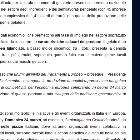
oltanto per fatturato e numero di gelaterie presenti sul territorio nazionale
nel settore degli ingredienti e dei semilavorati per gelato (con 45 imprese
o complessivo di 1,4 miliardi di euro), e in quello della produzione delle
per le gelaterie.
 dati economici, che permettono alti tassi di impiego nel settore soprattutto
ffatto da trascurare le
caratteristiche salutari del prodotto
: il gelato è un
ben bilanciato
, a basso indice glicemico; tra i dolci, presenta la densità
 tra i più genuini, soprattutto quando fatto con le materie prime locali
pienza dai maestri gelatieri.
sso che unirmi all’invito del Parlamento Europeo –
prosegue il Presidente
li Stati membri sostengano la produzione di qualità rappresentata dal gelato
re di competitività per l’economia europea celebrando un degno 24 marzo
ione di questo prodotto e allo sviluppo della tradizione gastronomica di
: sono molteplici le iniziative e gli eventi organizzati, in Italia e in Europa,
ay.
Domenica 24 marzo
, ad esempio,
Confartigianato Gelatieri
porterà, da
 nelle piazze italiane
, dove saranno organizzati eventi celebrativi in
eri locali, saranno raccolti fondi a scopo benefico e distribuiti nelle scuole
re un gelato artigianale al gusto tiramisù. A
Longarone
, nell’ambito di