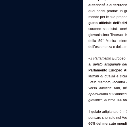
autenticità e di territoria
quei pochi prodotti in g
mondo per le sue propriet
gusto ufficiale dell’edi
saranno soddisfatti anch
giovanissimo
Thomas In
della 59° Mostra Intern
dell’esperienza e della ma
«
Il Parlamento Europeo 
al gelato artigianale d
Parlamento Europeo An
termini di qualità e sic
Stato membro
, incontra
verso alimenti sani, pi
ripercuotano sull’ambient
giovanile, di circa 300.00
Il gelato artigianale è inf
pensare che solo nel Vecc
60% del mercato mondi