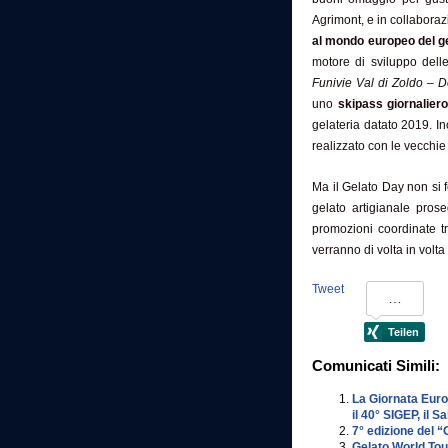
Agrimont, e in collabora
al mondo europeo del ge
motore di sviluppo dell
Funivie Val di Zoldo – 
uno
skipass giornaliero
gelateria datato 2019. Ino
realizzato con le vecchie
Ma il Gelato Day non si f
gelato artigianale prose
promozioni coordinate tr
verranno di volta in volta
Tweet
Comunicati Simili:
La Giornata Euro
il 40° SIGEP, il 
7° edizione del “
Gelato World Tour