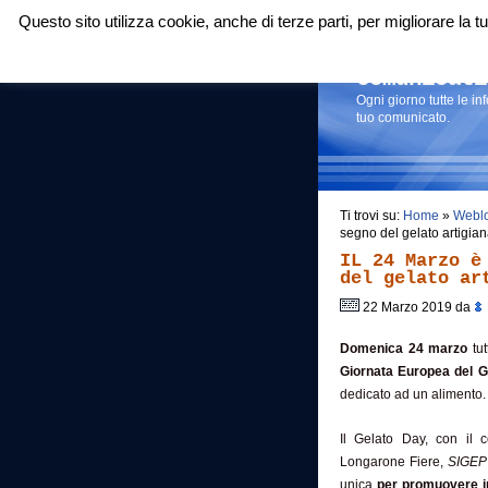
Questo sito utilizza cookie, anche di terze parti, per migliorare la
Login
|
RSS
|
Comunicati
Ogni giorno tutte le i
tuo comunicato.
Ti trovi su:
Home
»
Webl
segno del gelato artigia
IL 24 Marzo è
del gelato ar
22 Marzo 2019 da
Domenica 24 marzo
tut
Giornata Europea del Ge
dedicato ad un alimento.
Il Gelato Day, con il 
Longarone Fiere,
SIGEP 
unica
per promuovere in