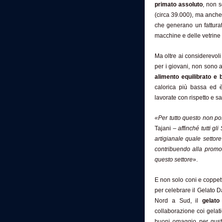
primato assoluto
, non s
(circa 39.000), ma anche 
che generano un fatturat
macchine e delle vetrine 
Ma oltre ai considerevoli
per i giovani, non sono a
alimento equilibrato e 
calorica più bassa ed è
lavorate con rispetto e sa
«Per tutto questo non po
Tajani
– affinché tutti g
artigianale quale setto
contribuendo alla promoz
questo settore
».
E non solo coni e coppette
per celebrare il Gelato D
Nord a Sud, il
gelato
collaborazione coi gelati
buoni omaggio per gusta