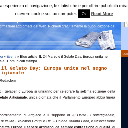
 tua esperienza di navigazione, le statistiche e per offrire pubblicità 
ricevere cookie sul tuo computer.
Read More
Ok
Ce
 stampa
nformazioni aggiornate dal Web. Richiedi gratuitamente la pubblicazione del
com
og
»
Eventi
» Blog article: IL 24 Marzo è il Gelato Day: Europa unita nel
nale | Comunicati stampa
 il Gelato Day: Europa unita nel segno
tigianale
Redaclem
ti i gelatieri d’Europa si uniranno per celebrare la settima edizione della
lato Artigianale
, unica giornata che il Parlamento Europeo abbia finora
coordinamento di Artglace e il supporto di
ACOMAG
,
Confartigianato
,
di Italian Exhibition Group
e
UIF – Unione Italiana Food,
è un’occasione
 tutta Europa il sapere artigiano, da sempre espressione di qualità, di