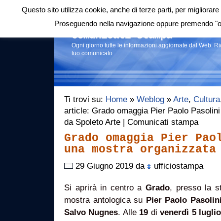
Questo sito utilizza cookie, anche di terze parti, per migliorare 
Login
|
RSS
|
Proseguendo nella navigazione oppure premendo "ok"
Comunicati stampa
Ogni giorno tutte le informazioni aggiornate dal Web. R
tuo comunicato.
Ti trovi su:
Home
»
Weblog
»
Arte
,
Cultura
article: Grado omaggia Pier Paolo Pasolin
da Spoleto Arte | Comunicati stampa
Grado omaggia Pier Pao
una mostra organizzata
29 Giugno 2019 da
ufficiostampa
Si aprirà in centro a
Grado
, presso la s
mostra antologica su
Pier Paolo Pasolin
Salvo Nugnes
. Alle
19
di
venerdì 5 lugli