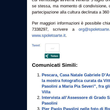
se stessa, ma momento di condivisione, c
partecipazione alla cultura declinata a 360
Per maggiori informazioni è possibile chi
7338297, scrivere a
org@spoletoarte.
www.spoletoarte.it
.
Tweet
Comunicati Simili:
Pescara, Casa Natale Gabriele D’A
la mostra fotografica curata da Vit
Pasolini a Maria Pia Severi”, fra gl
Villa
Intervista all’Assessore di Grado 
Pasolini
Pier Paolo Pasolini nelle foto di Ro