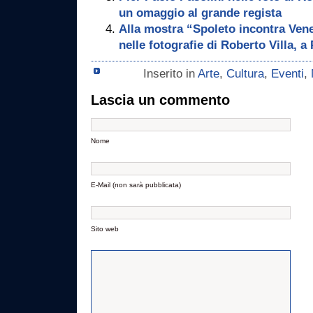
un omaggio al grande regista
Alla mostra “Spoleto incontra Vene
nelle fotografie di Roberto Villa, 
Inserito in
Arte
,
Cultura
,
Eventi
,
Lascia un commento
Nome
E-Mail (non sarà pubblicata)
Sito web