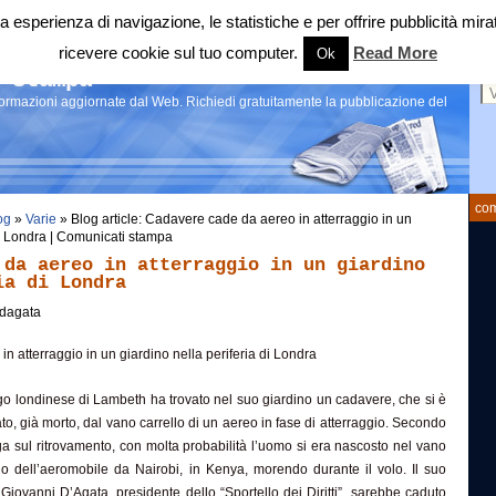
 tua esperienza di navigazione, le statistiche e per offrire pubblicità 
ricevere cookie sul tuo computer.
Read More
Ok
Ce
 stampa
nformazioni aggiornate dal Web. Richiedi gratuitamente la pubblicazione del
com
og
»
Varie
» Blog article: Cadavere cade da aereo in atterraggio in un
di Londra | Comunicati stampa
 da aereo in atterraggio in un giardino
ia di Londra
dagata
 atterraggio in un giardino nella periferia di Londra
o londinese di Lambeth ha trovato nel suo giardino un cadavere, che si è
to, già morto, dal vano carrello di un aereo in fase di atterraggio. Secondo
a sul ritrovamento, con molta probabilità l’uomo si era nascosto nel vano
lo dell’aeromobile da Nairobi, in Kenya, morendo durante il volo. Il suo
 Giovanni D’Agata, presidente dello “Sportello dei Diritti”, sarebbe caduto