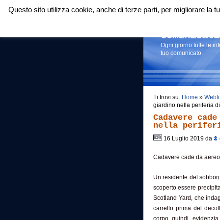
Questo sito utilizza cookie, anche di terze parti, per migliorare la
Login
|
RSS
|
Comunicati
Ogni giorno tutte le i
tuo comunicato.
Ti trovi su:
Home
»
Webl
giardino nella periferia 
Cadavere cade
nella perifer
16 Luglio 2019 da
Cadavere cade da aereo in
Un residente del sobborg
scoperto essere precipita
Scotland Yard, che indag
carrello prima del decol
corpo, quindi, evidenzia