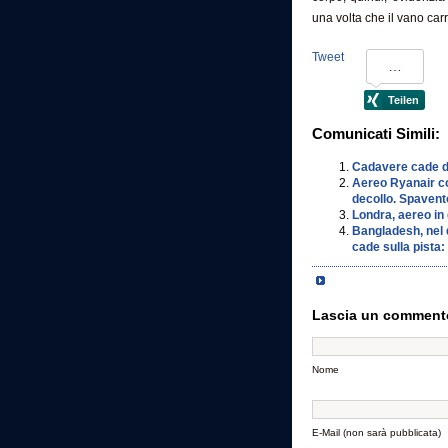
una volta che il vano carre
Tweet
Comunicati Simili:
Cadavere cade da 
Aereo Ryanair co
decollo. Spavent
Londra, aereo in
Bangladesh, nel 
cade sulla pista
Lascia un comment
Nome
E-Mail (non sarà pubblicata)