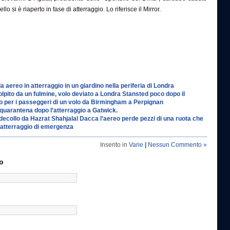
llo si è riaperto in fase di atterraggio. Lo riferisce il Mirror.
aereo in atterraggio in un giardino nella periferia di Londra
lpito da un fulmine, volo deviato a Londra Stansted poco dopo il
o per i passeggeri di un volo da Birmingham a Perpignan
 quarantena dopo l’atterraggio a Gatwick.
decollo da Hazrat Shahjalal Dacca l’aereo perde pezzi di una ruota che
: atterraggio di emergenza
Inserito in
Varie
|
Nessun Commento »
o