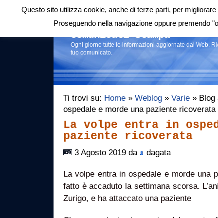
Questo sito utilizza cookie, anche di terze parti, per migliorare 
Login
|
RSS
|
Proseguendo nella navigazione oppure premendo "ok"
Comunicati stampa
Ogni giorno tutte le informazioni aggiornate dal Web. R
tuo comunicato.
Ti trovi su:
Home
»
Weblog
»
Varie
» Blog a
ospedale e morde una paziente ricoverata
La volpe entra in ospe
paziente ricoverata
3 Agosto 2019 da
dagata
La volpe entra in ospedale e morde una pa
fatto è accaduto la settimana scorsa. L’ani
Zurigo, e ha attaccato una paziente