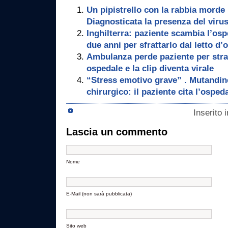
Un pipistrello con la rabbia morde
Diagnosticata la presenza del viru
Inghilterra: paziente scambia l’osp
due anni per sfrattarlo dal letto d’
Ambulanza perde paziente per stra
ospedale e la clip diventa virale
“Stress emotivo grave” . Mutandine
chirurgico: il paziente cita l’osped
Inserito 
Lascia un commento
Nome
E-Mail (non sarà pubblicata)
Sito web