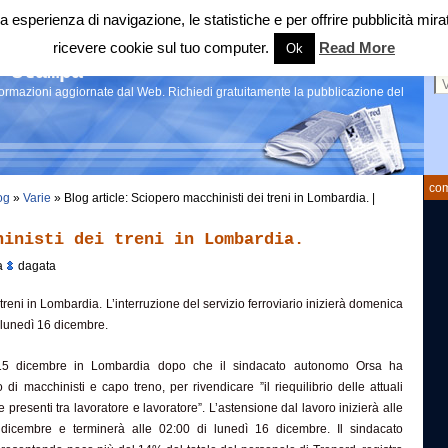
 tua esperienza di navigazione, le statistiche e per offrire pubblicità 
ricevere cookie sul tuo computer.
Read More
Ok
Ce
 stampa
nformazioni aggiornate dal Web. Richiedi gratuitamente la pubblicazione del
com
og
»
Varie
» Blog article: Sciopero macchinisti dei treni in Lombardia. |
hinisti dei treni in Lombardia.
a
dagata
treni in Lombardia. L’interruzione del servizio ferroviario inizierà domenica
 lunedì 16 dicembre.
15 dicembre in Lombardia dopo che il sindacato autonomo Orsa ha
di macchinisti e capo treno, per rivendicare ”il riequilibrio delle attuali
 presenti tra lavoratore e lavoratore”. L’astensione dal lavoro inizierà alle
icembre e terminerà alle 02:00 di lunedì 16 dicembre. Il sindacato