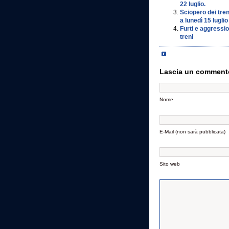
22 luglio.
Sciopero dei tren
a lunedì 15 luglio
Furti e aggression
treni
Lascia un comment
Nome
E-Mail (non sarà pubblicata)
Sito web