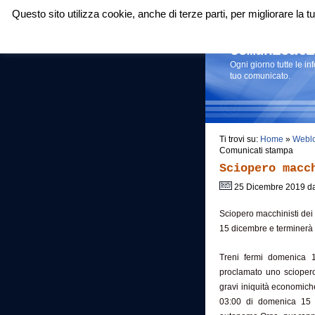
Questo sito utilizza cookie, anche di terze parti, per migliorare la
Login
|
RSS
|
Comunicati
Ogni giorno tutte le i
tuo comunicato.
Ti trovi su:
Home
»
Webl
Comunicati stampa
Sciopero macc
25 Dicembre 2019 d
Sciopero macchinisti dei 
15 dicembre e terminerà
Treni fermi domenica 
proclamato uno sciopero 
gravi iniquità economiche
03:00 di domenica 15 d