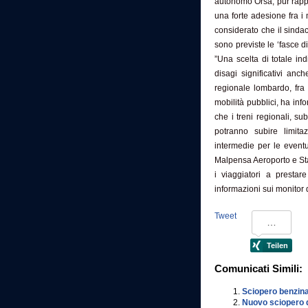
autonomo Orsa, pur rappr
una forte adesione fra i
considerato che il sinda
sono previste le ‘fasce d
”Una scelta di totale ind
disagi significativi anch
regionale lombardo, fra 
mobilità pubblici, ha inf
che i treni regionali, s
potranno subire limita
intermedie per le event
Malpensa Aeroporto e Sta
i viaggiatori a prestar
informazioni sui monitor d
Tweet
Comunicati Simili:
Sciopero benzina
Nuovo sciopero de