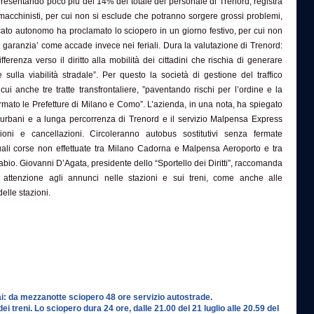
esentando poco più del 14% del totale del personale di Trenord, registra
 macchinisti, per cui non si esclude che potranno sorgere grossi problemi,
cato autonomo ha proclamato lo sciopero in un giorno festivo, per cui non
i garanzia’ come accade invece nei feriali. Dura la valutazione di Trenord:
ifferenza verso il diritto alla mobilità dei cittadini che rischia di generare
e sulla viabilità stradale”. Per questo la società di gestione del traffico
cui anche tre tratte transfrontaliere, ”paventando rischi per l’ordine e la
ormato le Prefetture di Milano e Como”. L’azienda, in una nota, ha spiegato
uburbani e a lunga percorrenza di Trenord e il servizio Malpensa Express
zioni e cancellazioni. Circoleranno autobus sostitutivi senza fermate
uali corse non effettuate tra Milano Cadorna e Malpensa Aeroporto e tra
bio. Giovanni D’Agata, presidente dello “Sportello dei Diritti”, raccomanda
e attenzione agli annunci nelle stazioni e sui treni, come anche alle
elle stazioni.
i: da mezzanotte sciopero 48 ore servizio autostrade.
i treni. Lo sciopero dura 24 ore, dalle 21.00 del 21 luglio alle 20.59 del