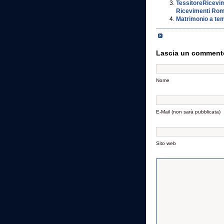
TessitoreRicevime
Ricevimenti Ro
Matrimonio a tema
Lascia un comment
Nome
E-Mail (non sarà pubblicata)
Sito web