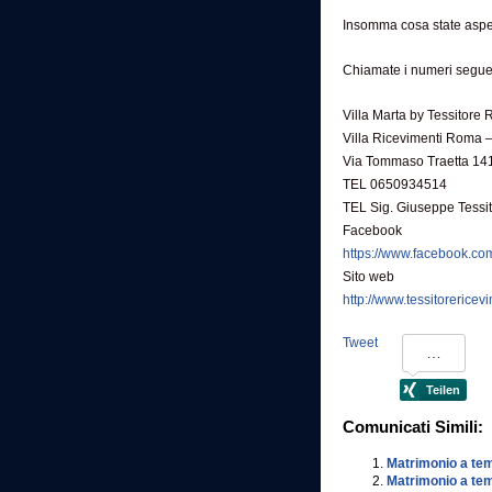
Insomma cosa state aspe
Chiamate i numeri segue
Villa Marta by Tessitore 
Villa Ricevimenti Roma 
Via Tommaso Traetta 14
TEL 0650934514
TEL Sig. Giuseppe Tess
Facebook
https://www.facebook.com
Sito web
http://www.tessitorericevi
Tweet
Comunicati Simili:
Matrimonio a tem
Matrimonio a tem