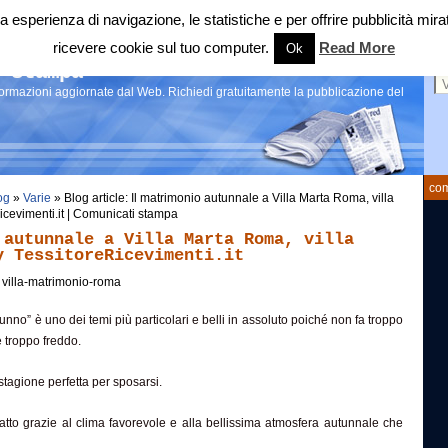
 tua esperienza di navigazione, le statistiche e per offrire pubblicità 
ricevere cookie sul tuo computer.
Read More
Ok
Ce
 stampa
nformazioni aggiornate dal Web. Richiedi gratuitamente la pubblicazione del
com
og
»
Varie
» Blog article: Il matrimonio autunnale a Villa Marta Roma, villa
icevimenti.it | Comunicati stampa
 autunnale a Villa Marta Roma, villa
y TessitoreRicevimenti.it
villa-matrimonio-roma
unno” è uno dei temi più particolari e belli in assoluto poiché non fa troppo
 troppo freddo.
tagione perfetta per sposarsi.
atto grazie al clima favorevole e alla bellissima atmosfera autunnale che