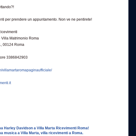
ttando?!
nti per prendere un appuntamento. Non ve ne pentirete!
Ricevimenti
– Villa Matrimonio Roma
1, 00124 Roma
itore 3386842903
/villamartaromapaginaufficiale/
menti.it
a Harley Davidson a Villa Marta Ricevimenti Roma!
a musica a Villa Marta, villa ricevimenti a Roma.