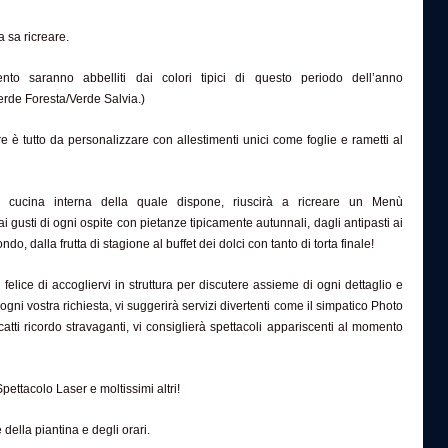
 sa ricreare.
ento saranno abbelliti dai colori tipici di questo periodo dell’anno
rde Foresta/Verde Salvia.)
e è tutto da personalizzare con allestimenti unici come foglie e rametti al
la cucina interna della quale dispone, riuscirà a ricreare un Menù
ai gusti di ogni ospite con pietanze tipicamente autunnali, dagli antipasti ai
ndo, dalla frutta di stagione al buffet dei dolci con tanto di torta finale!
n felice di accogliervi in struttura per discutere assieme di ogni dettaglio e
ogni vostra richiesta, vi suggerirà servizi divertenti come il simpatico Photo
atti ricordo stravaganti, vi consiglierà spettacoli appariscenti al momento
pettacolo Laser e moltissimi altri!
 della piantina e degli orari.