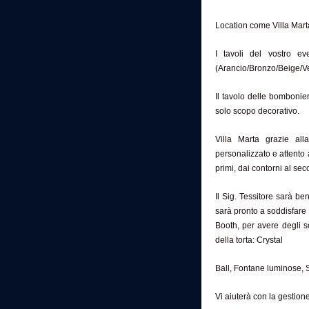
Location come Villa Marta
I tavoli del vostro ev
(Arancio/Bronzo/Beige/Ve
Il tavolo delle bombonier
solo scopo decorativo.
Villa Marta grazie al
personalizzato e attento 
primi, dai contorni al seco
Il Sig. Tessitore sarà be
sarà pronto a soddisfare 
Booth, per avere degli sc
della torta: Crystal
Ball, Fontane luminose, S
Vi aiuterà con la gestione