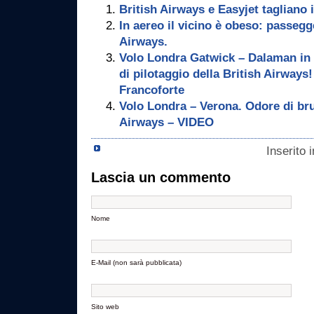
British Airways e Easyjet tagliano i 
In aereo il vicino è obeso: passegg
Airways.
Volo Londra Gatwick – Dalaman in 
di pilotaggio della British Airway
Francoforte
Volo Londra – Verona. Odore di bru
Airways – VIDEO
Inserito 
Lascia un commento
Nome
E-Mail (non sarà pubblicata)
Sito web