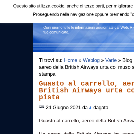
Questo sito utilizza cookie, anche di terze parti, per migliorare 
Login
|
RSS
|
Proseguendo nella navigazione oppure premendo "ok"
Comunicati stampa
Ogni giorno tutte le informazioni aggiornate dal Web. R
tuo comunicato.
Ti trovi su:
Home
»
Weblog
»
Varie
» Blog a
aereo della British Airways urta col muso s
stampa
Guasto al carrello, ae
British Airways urta c
pista
24 Giugno 2021 da
dagata
Guasto al carrello, aereo della British Air