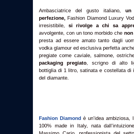
Ambasciatrice del gusto italiano,
un 
perfezione,
Fashion Diamond Luxury Vodk
irresistibile,
si rivolge a chi sa app
avvolgente, con un tono morbido che
non 
presta ad essere amato tanto dagli uom
vodka glamour ed esclusiva perfetta anch
pregiate come caviale, salmone, ostric
packaging pregiato
, scrigno di alto l
bottiglia di 1 litro, satinata e costellata di
del diamante.
Fashion Diamond
è un’idea ambiziosa, l
100% made in Italy, nata dall’intuizion
Massimo Cario, professionista del set