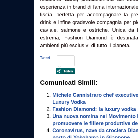
esperienza in brand di fama internazional
liscia, perfetta per accompagnare la pre
drink e infine gradevole compagnia per pi
caviale, salmone e ostriche. Unica da t
estrema, Fashion Diamond è destinata
ambienti più esclusivi di tutto il pianeta.
Tweet
Comunicati Simili:
Michele Cannistraro chef executiv
Luxury Vodka
Fashion Diamond: la luxury vodka
Una nuova nomina nel Movimento I
promuovere le filiere produttive de
Coronavirus, nave da crociera Dia
porto di Yokohama in Giappone