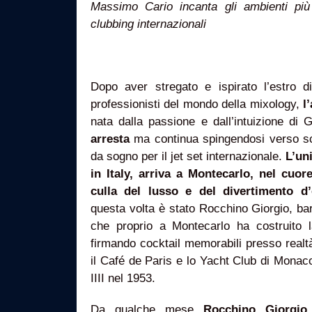
Massimo Cario incanta gli ambienti più
clubbing internazionali
Dopo aver stregato e ispirato l’estro di
professionisti del mondo della mixology,
l
nata dalla passione e dall’intuizione di
arresta
ma continua spingendosi verso sc
da sogno per il jet set internazionale.
L’un
in Italy, arriva a Montecarlo, nel cuo
culla del lusso e del divertimento d’é
questa volta è stato Rocchino Giorgio, ba
che proprio a Montecarlo ha costruito la
firmando cocktail memorabili presso realt
il Café de Paris e lo Yacht Club di Monaco
IIII nel 1953.
Da qualche mese
Rocchino Giorgi