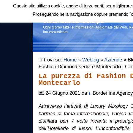
Questo sito utilizza cookie, anche di terze parti, per migliorare 
Login
|
RSS
|
Proseguendo nella navigazione oppure premendo "ok"
Comunicati stampa
Ogni giorno tutte le informazioni aggiornate dal Web. R
tuo comunicato.
Ti trovi su:
Home
»
Weblog
»
Aziende
» Blo
Fashion Diamond seduce Montecarlo | Co
La purezza di Fashion 
Montecarlo
24 Giugno 2021 da
Borderline Agency
Attraverso l’attività di Luxury Mixology 
barman di fama internazionale, l’unica 
distillata ben 7 volte incanta il presti
dell’Hotellerie di lusso. L’inconfondibil