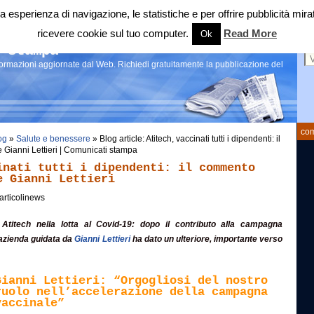
 tua esperienza di navigazione, le statistiche e per offrire pubblicità 
ricevere cookie sul tuo computer.
Read More
Ok
Ce
 stampa
nformazioni aggiornate dal Web. Richiedi gratuitamente la pubblicazione del
com
og
»
Salute e benessere
» Blog article: Atitech, vaccinati tutti i dipendenti: il
Gianni Lettieri | Comunicati stampa
inati tutti i dipendenti: il commento
e Gianni Lettieri
articolinews
 Atitech nella lotta al Covid-19: dopo il contributo alla campagna
’azienda guidata da
Gianni Lettieri
ha dato un ulteriore, importante verso
Gianni Lettieri: “Orgogliosi del nostro
ruolo nell’accelerazione della campagna
vaccinale”