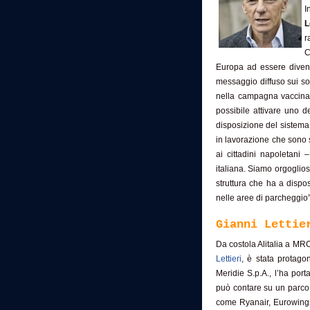
I
L
r
C
Europa ad essere diventat
messaggio diffuso sui soc
nella campagna vaccinal
possibile attivare uno d
disposizione del sistema
in lavorazione che sono s
ai cittadini napoletani
italiana. Siamo orgoglios
struttura che ha a dispo
nelle aree di parcheggio”
Gianni Lettie
Da costola Alitalia a MRO
Lettieri
, è stata protago
Meridie S.p.A., l’ha por
può contare su un parco di
come Ryanair, Eurowings 