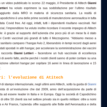
n un video pubblicato lo scorso 22 maggio, il Presidente di Atitech
Gianni
ettieri
ha voluto esprimere la sua soddisfazione per l’ultimo risultato
aggiunto dalla MRO in materia di sicurezza sanitaria. La realtà di
apodichino è una delle prime società di manutenzione aeronautica in tutta
a Covid free. Ad oggi, infatti, tutti i dipendenti risultano vaccinati. Nel
ial, l’imprenditore ha voluto inoltre ricordare il recente impegno di Atitech
e: è grazie al supporto dell’azienda che poco più di un mese fa è stato
ei Centri vaccinali più grandi di tutto il Mezzogiorno. “Abbiamo messo a
 sanitario campano l’hangar Avio 2, liberandolo in tempi record dagli aerei
tati spostati in altri hangar, per accelerare la somministrazione dei vaccini
 – racconta
Gianni Lettieri
– facendone un hub vaccinale di eccellenza
i di averlo fatto, anche perché i nostri clienti sanno di poter contare su una
sizione ulteriori hangar per ospitare 16 aerei in linea di lavorazione e 15
.
ri: l’evoluzione di Atitech
 di stampo internazionale, negli ultimi anni Atitech, sotto la guida di
Gianni
nista di un’evoluzione che dal 2009, anno dell’acquisizione da parte di
tata ad essere leader in Italia e in Europa. Oggi la società di Capodichino
 oltre 50 clienti sia nel settore privato sia in quello militare: oltre a nomi
e Air France, l’azienda offre supporto alle flotte dell’Aeronautica e della