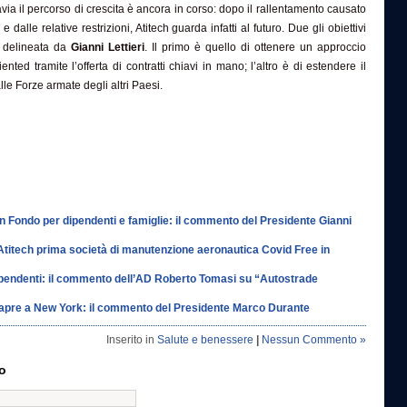
via il percorso di crescita è ancora in corso: dopo il rallentamento causato
 dalle relative restrizioni, Atitech guarda infatti al futuro. Due gli obiettivi
ia delineata da
Gianni Lettieri
. Il primo è quello di ottenere un approccio
ted tramite l’offerta di contratti chiavi in mano; l’altro è di estendere il
le Forze armate degli altri Paesi.
un Fondo per dipendenti e famiglie: il commento del Presidente Gianni
 “Atitech prima società di manutenzione aeronautica Covid Free in
 dipendenti: il commento dell’AD Roberto Tomasi su “Autostrade
apre a New York: il commento del Presidente Marco Durante
Inserito in
Salute e benessere
|
Nessun Commento »
o