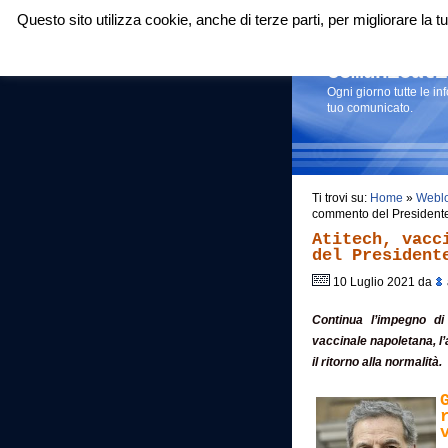
Questo sito utilizza cookie, anche di terze parti, per migliorare la
Login
|
RSS
|
Comunicati
Ogni giorno tutte le i
tuo comunicato.
Ti trovi su:
Home
»
Webl
commento del Presidente 
Atitech, vacc
del President
10 Luglio 2021 da
Continua l’impegno di
vaccinale napoletana, l
il ritorno alla normalità.