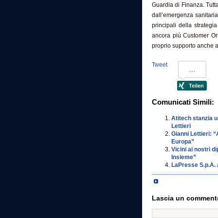
Guardia di Finanza. Tutta
dall’emergenza sanitaria e
principali della strateg
ancora più Customer Orien
proprio supporto anche al
Tweet
Comunicati Simili:
Atitech stanzia 
Lettieri
Gianni Lettieri:
Europa”
Vicini ai nostri
Insieme”
LaPresse S.p.A. 
Lascia un comment