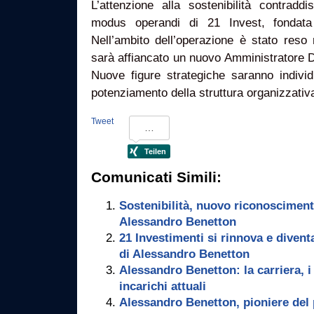
L’attenzione alla sostenibilità contrad
modus operandi di 21 Invest, fonda
Nell’ambito dell’operazione è stato reso 
sarà affiancato un nuovo Amministratore D
Nuove figure strategiche saranno indivi
potenziamento della struttura organizzativ
Tweet
Comunicati Simili:
Sostenibilità, nuovo riconoscimento
Alessandro Benetton
21 Investimenti si rinnova e divent
di Alessandro Benetton
Alessandro Benetton: la carriera, i
incarichi attuali
Alessandro Benetton, pioniere del pr