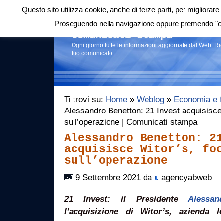
Questo sito utilizza cookie, anche di terze parti, per migliorare 
Login
|
RSS
|
Proseguendo nella navigazione oppure premendo "ok"
Comunicati stampa
Ogni giorno tutte le informazioni aggiornate dal Web. R
tuo comunicato.
Ti trovi su:
Home
»
Weblog
»
Economia e 
Alessandro Benetton: 21 Invest acquisisce
sull’operazione | Comunicati stampa
Alessandro Benetton: 2
acquisisce Witor’s, fo
sull’operazione
9 Settembre 2021 da
agencyabweb
21 Invest: il Presidente
Alessa
l’acquisizione di Witor’s, azienda 